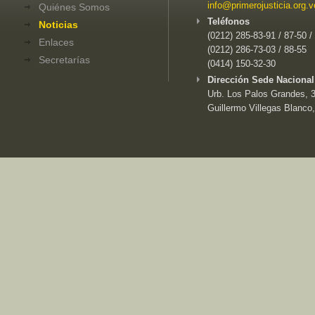
info@primerojusticia.org.v
Quiénes Somos
Teléfonos
Noticias
(0212) 285-83-91 / 87-50 /
Enlaces
(0212) 286-73-03 / 88-55
Secretarías
(0414) 150-32-30
Dirección Sede Nacional
Urb. Los Palos Grandes, 3e
Guillermo Villegas Blanco,