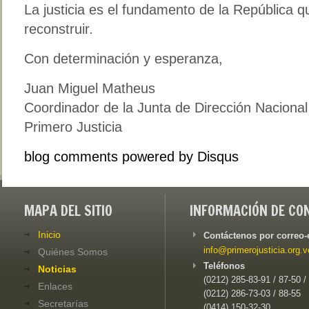
La justicia es el fundamento de la República 
reconstruir.
Con determinación y esperanza,
Juan Miguel Matheus
Coordinador de la Junta de Dirección Nacional
Primero Justicia
blog comments powered by
Disqus
MAPA DEL SITIO
INFORMACIÓN DE CO
Inicio
Contáctenos por correo-
info@primerojusticia.org.v
Quiénes Somos
Teléfonos
Noticias
(0212) 285-83-91 / 87-50 /
Enlaces
(0212) 286-73-03 / 88-55
Secretarías
(0414) 150-32-30