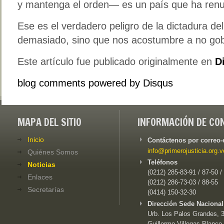
y mantenga el orden— es un país que ha renun
Ese es el verdadero peligro de la dictadura del
demasiado, sino que nos acostumbre a no go
Este artículo fue publicado originalmente en
D
blog comments powered by
Disqus
MAPA DEL SITIO
INFORMACIÓN DE CO
Inicio
Contáctenos por correo-
info@primerojusticia.org.v
Quiénes Somos
Teléfonos
Noticias
(0212) 285-83-91 / 87-50 /
Enlaces
(0212) 286-73-03 / 88-55
Secretarías
(0414) 150-32-30
Dirección Sede Nacional
Urb. Los Palos Grandes, 3e
Guillermo Villegas Blanco,