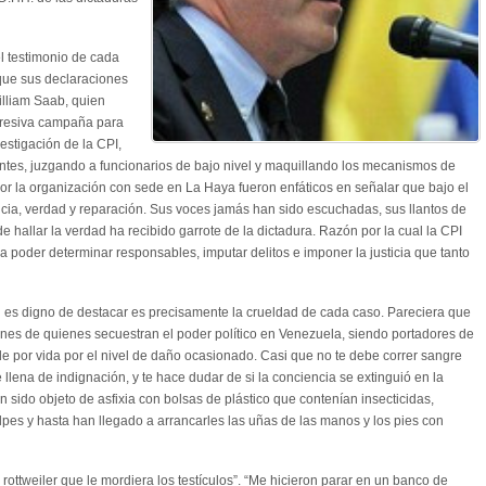
l testimonio de cada
 que sus declaraciones
illiam Saab, quien
resiva campaña para
vestigación de la CPI,
ntes, juzgando a funcionarios de bajo nivel y maquillando los mecanismos de
por la organización con sede en La Haya fueron enfáticos en señalar que bajo el
ticia, verdad y reparación. Sus voces jamás han sido escuchadas, sus llantos de
de hallar la verdad ha recibido garrote de la dictadura. Razón por la cual la CPI
ra poder determinar responsables, imputar delitos e imponer la justicia que tanto
 es digno de destacar es precisamente la crueldad de cada caso. Pareciera que
nes de quienes secuestran el poder político en Venezuela, siendo portadores de
de por vida por el nivel de daño ocasionado. Casi que no te debe correr sangre
 llena de indignación, y te hace dudar de si la conciencia se extinguió en la
n sido objeto de asfixia con bolsas de plástico que contenían insecticidas,
lpes y hasta han llegado a arrancarles las uñas de las manos y los pies con
ottweiler que le mordiera los testículos”. “Me hicieron parar en un banco de