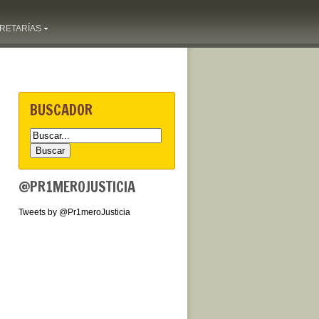
RETARÍAS
BUSCADOR
@PR1MEROJUSTICIA
Tweets by @Pr1meroJusticia