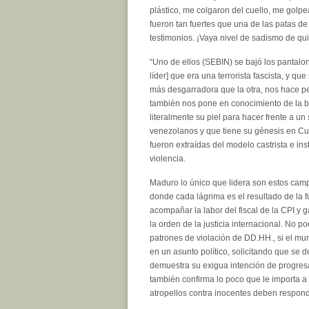
plástico, me colgaron del cuello, me golp
fueron tan fuertes que una de las patas de
testimonios. ¡Vaya nivel de sadismo de qu
“Uno de ellos (SEBIN) se bajó los pantalo
líder] que era una terrorista fascista, y q
más desgarradora que la otra, nos hace pe
también nos pone en conocimiento de la bat
literalmente su piel para hacer frente a un
venezolanos y que tiene su génesis en Cub
fueron extraídas del modelo castrista e in
violencia.
Maduro lo único que lidera son estos cam
donde cada lágrima es el resultado de la 
acompañar la labor del fiscal de la CPI y
la orden de la justicia internacional. No
patrones de violación de DD.HH., si el mund
en un asunto político, solicitando que se 
demuestra su exigua intención de progresa
también confirma lo poco que le importa a 
atropellos contra inocentes deben respond