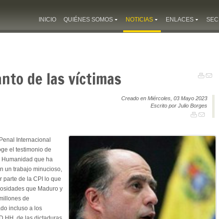
INICIO
QUIÉNES SOMOS
NOTICIAS
ENLACES
SEC
lanto de las víctimas
Creado en Miércoles, 03 Mayo 2023
Escrito por Julio Borges
Penal Internacional
ge el testimonio de
sa Humanidad que ha
n un trabajo minucioso,
 parte de la CPI lo que
ruosidades que Maduro y
millones de
o incluso a los
D.HH. de las dictaduras