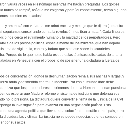
earon varias veces en el estómago mientras me hacían preguntas. Los golpes
 la banca se rompió, así que me colgaron y perdí el conocimiento”, rezan algunos
ienes cometen estos actos!
nes y amenazó con violarme, me orinó encima y me dijo que le dijera [a nuestra
ue si seguíamos conspirando contra la revolución nos iban a matar”. Cada línea es
rcibir de cerca el sufrimiento humano y la maldad de los perpetradores. Pero
alla de los presos políticos, especialmente de los militares, que han dejado
 sistema de vigilancia, control y tortura que se mese sobre los cuarteles
a. Porque de lo que no se habla es que estas técnicas sofisticadas de tortura
staladas en Venezuela con el propósito de sostener una dictadura a fuerza de
pos de concentración, donde la deshumanización reina a sus anchas y largas, y
fuerza bruta y desmedida contra un inocente. Por eso el mundo libre debe
 garantizar que los perpetradores de crímenes de Lesa Humanidad sean puestos a
 podemos esperar que Maduro reforme el sistema de justicia o que detenga sus
o no lo presiona. La dictadura quiere convertir el tema de la justicia de la CPI
deponga la investigación para avanzar en una negociación política. Esto
r en una agenda política que lleve a una solución democrática en el país, pero
la dictadura las víctimas. La justicia no se puede negociar, quienes cometieron
er por sus actos.