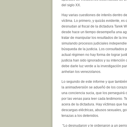
del siglo XX.
Hay varias cuestiones de interés dentro de
víctima. Lo primero, y quizás evidente, es
desnudan al fiscal de la dictadura Tarek W
desde hace un tiempo desempeña una ag
tratar de manipular los resultados de la in
simulando procesos judiciales independie
búsqueda de la justicia. Los consultados 
actual régimen no hay forma de lograr jus
justicia han sido ignorados y su intención 
debe darle luz verde a la investigación pa
anhelan los venezolanos.
Lo segundo de este informe y que también
la animadversión se adueñó de los corazo
una conciencia sucia, que los perseguirá 
por las venas para leer cada testimonio. Te
acera de la dictadura. Hay víctimas que ha
descargas eléctricas, abusos sexuales, go
tenazas a los detenidos.
“Lo desnudaron y le ordenaron a un perro r