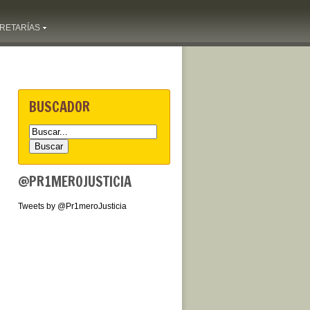
RETARÍAS
BUSCADOR
@PR1MEROJUSTICIA
Tweets by @Pr1meroJusticia