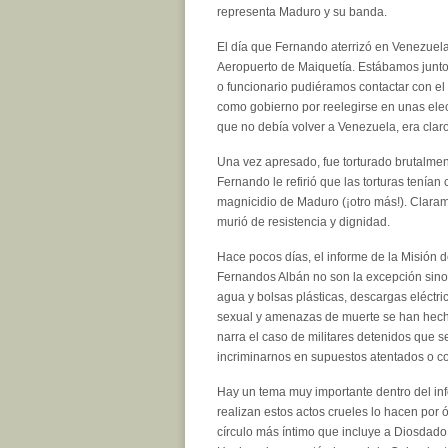
representa Maduro y su banda.
El día que Fernando aterrizó en Venezuela
Aeropuerto de Maiquetía. Estábamos junto
o funcionario pudiéramos contactar con el
como gobierno por reelegirse en unas ele
que no debía volver a Venezuela, era claro 
Una vez apresado, fue torturado brutalme
Fernando le refirió que las torturas tenían
magnicidio de Maduro (¡otro más!). Claram
murió de resistencia y dignidad.
Hace pocos días, el informe de la Misión d
Fernandos Albán no son la excepción sino l
agua y bolsas plásticas, descargas eléctrica
sexual y amenazas de muerte se han hech
narra el caso de militares detenidos que 
incriminarnos en supuestos atentados o co
Hay un tema muy importante dentro del inf
realizan estos actos crueles lo hacen por
círculo más íntimo que incluye a Diosdado