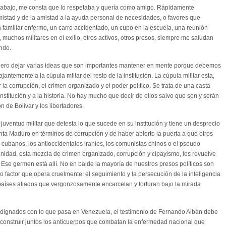
rabajo, me consta que lo respetaba y quería como amigo. Rápidamente
mistad y de la amistad a la ayuda personal de necesidades, o favores que
familiar enfermo, un carro accidentado, un cupo en la escuela, una reunión
 muchos militares en el exilio, otros activos, otros presos, siempre me saludan
ndo.
uiero dejar varias ideas que son importantes mantener en mente porque debemos
jantemente a la cúpula miliar del resto de la institución. La cúpula militar esta,
la corrupción, el crimen organizado y el poder político. Se trata de una casta
nstitución y a la historia. No hay mucho que decir de ellos salvo que son y serán
n de Bolívar y los libertadores.
uventud militar que detesta lo que sucede en su institución y tiene un desprecio
senta Maduro en términos de corrupción y de haber abierto la puerta a que otros
 cubanos, los antioccidentales iraníes, los comunistas chinos o el pseudo
ignidad, esta mezcla de crimen organizado, corrupción y cipayismo, les revuelve
. Ese germen está allí. No en balde la mayoría de nuestros presos políticos son
ro factor que opera cruelmente: el seguimiento y la persecución de la inteligencia
s países aliados que vergonzosamente encarcelan y torturan bajo la mirada
ndignados con lo que pasa en Venezuela, el testimonio de Fernando Albán debe
 construir juntos los anticuerpos que combatan la enfermedad nacional que