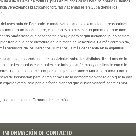
 de este sistema de torturas, pues en muchos casos los funcionarios cubanos
gencia venezolanos practicando torturas y además es en Cuba donde los
ón.
os del asesinato de Fernando, cuando vemos que se excarcelan narcosobrinos,
dictadura para hacer dinero, y se empieza a mezclar un pantano donde todo
rnando Albán tiene que servir como energía para seguir luchando, pues se trata
ipios frente a la peor dictadura en la historia de Venezuela. La más corrompida,
a más violadora de los Derechos Humanos, la más decadente en lo espiritual.
a que, todas y cada una de las victorias sobre las distintas dictaduras de la
ral, por testimonios espirituales, por trabajos anónimos y en silencio como lo
sotros. Por su esposa Meudy, por sus hijos Fernando y María Fernanda. Hoy a
 líneas de inspiración para tantos héroes de la democracia venezolana que lo dan
in esperar votos, solo por la prístina claridad que el bien vencerá sobre el mal.
 las estrellas como Fernando brillan más.
INFORMACIÓN DE CONTACTO