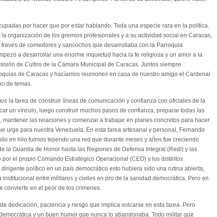
padas por hacer que por estar hablando. Toda una especie rara en la política.
la organización de los gremios profesionales y a su actividad social en Caracas,
a través de comedores y sancochos que desarrollaba con la Parroquia
pezó a desarrollar una enorme inquietud hacia la fe religiosa y un amor a la
Comisión de Cultos de la Cámara Municipal de Caracas. Juntos siempre
arroquias de Caracas y hacíamos reuniones en casa de nuestro amigo el Cardenal
po de temas.
la tarea de construir líneas de comunicación y confianza con oficiales de la
car un vínculo, luego construir muchos pasos de confianza, preparar todas las
 mantener las relaciones y comenzar a trabajar en planes concretos para hacer
ue urge para nuestra Venezuela. En esta tarea artesanal y personal, Fernando
hilo en hilo fuimos tejiendo una red que durante meses y años fue creciendo
de la Guardia de Honor hasta las Regiones de Defensa Integral (Redi) y las
 por el propio Comando Estratégico Operacional (CEO) y los distintos
rigente político en un país democrático esto hubiera sido una rutina abierta,
a institucional entre militares y civiles en pro de la sanidad democrática. Pero en
e convierte en el peor de los crímenes.
es de dedicación, paciencia y riesgo que implica volcarse en esta tarea. Pero
 democrática y un buen humor que nunca lo abandonaba. Todo militar que