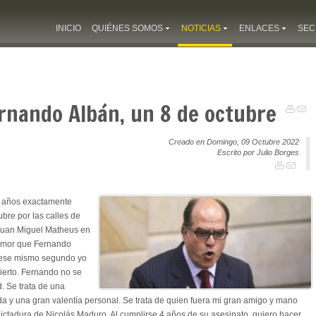
INICIO
QUIÉNES SOMOS
NOTICIAS
ENLACES
SEC
ernando Albán, un 8 de octubre
Creado en Domingo, 09 Octubre 2022
Escrito por Julio Borges
 años exactamente
bre por las calles de
 Juan Miguel Matheus en
rumor que Fernando
n ese mismo segundo yo
cierto. Fernando no se
. Se trata de una
 y una gran valentía personal. Se trata de quien fuera mi gran amigo y mano
dictadura de Nicolás Maduro. Al cumplirse 4 años de su asesinato, quiero hacer