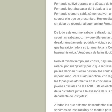
Fernando cultivó durante una década de t
Fernando lograba pasar del trabajo a la a
Fernando siempre sabía cómo resolver: un 
secreta o lo que se presentara. Hoy en día,
sin dejar de recordar al buen amigo Ferna
De todo este enorme trabajo realizado, q
seguirlas trabajando: hay que diferenciar ta
desafortunadamente, podrida y viciada por 
que ha traicionado a su juramento, a la Co
basura histórica. Vergüenza de la institució
Pero al mismo tiempo, me consta, hay una j
radical por sus “jefes” y por lo que repre
países decidan nuestro destino: los chulos
imperio ruso. Para cualquier oficial con d
las tripas y los atormenta en la conciencia
jóvenes oficiales de la FANB. Este es el ot
de la dictadura junto a la asesoría de su
decadente de los “jefes”.
A todos los que estamos descontentos e i
servirnos de inspiración y de modelo para