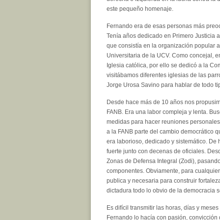
este pequeño homenaje.
Fernando era de esas personas más preocu
Tenía años dedicado en Primero Justicia a 
que consistía en la organización popular 
Universitaria de la UCV. Como concejal, em
Iglesia católica, por ello se dedicó a la 
visitábamos diferentes iglesias de las p
Jorge Urosa Savino para hablar de todo ti
Desde hace más de 10 años nos propusimos 
FANB. Era una labor compleja y lenta. Bus
medidas para hacer reuniones personales,
a la FANB parte del cambio democrático q
era laborioso, dedicado y sistemático. De 
fuerte junto con decenas de oficiales. Des
Zonas de Defensa Integral (Zodi), pasando
componentes. Obviamente, para cualquier di
publica y necesaria para construir fortalez
dictadura todo lo obvio de la democracia s
Es difícil transmitir las horas, días y mes
Fernando lo hacía con pasión, convicción