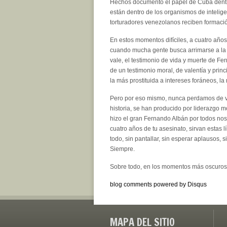
Hechos documentó el papel de Cuba dentro
están dentro de los organismos de inteli
torturadores venezolanos reciben formaci
En estos momentos difíciles, a cuatro añ
cuando mucha gente busca arrimarse a la 
vale, el testimonio de vida y muerte de Fe
de un testimonio moral, de valentía y princ
la más prostituida a intereses foráneos, l
Pero por eso mismo, nunca perdamos de vist
historia, se han producido por liderazgo mo
hizo el gran Fernando Albán por todos no
cuatro años de tu asesinato, sirvan estas
todo, sin pantallar, sin esperar aplausos, s
Siempre.
Sobre todo, en los momentos más oscuros,
blog comments powered by
Disqus
MAPA DEL SITIO