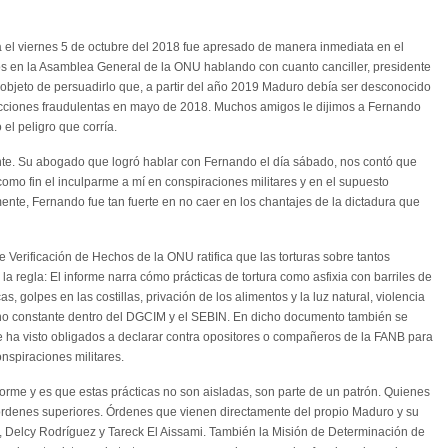
 el viernes 5 de octubre del 2018 fue apresado de manera inmediata en el
s en la Asamblea General de la ONU hablando con cuanto canciller, presidente
 objeto de persuadirlo que, a partir del año 2019 Maduro debía ser desconocido
cciones fraudulentas en mayo de 2018. Muchos amigos le dijimos a Fernando
el peligro que corría.
nte. Su abogado que logró hablar con Fernando el día sábado, nos contó que
 como fin el inculparme a mí en conspiraciones militares y en el supuesto
ente, Fernando fue tan fuerte en no caer en los chantajes de la dictadura que
e Verificación de Hechos de la ONU ratifica que las torturas sobre tantos
a regla: El informe narra cómo prácticas de tortura como asfixia con barriles de
s, golpes en las costillas, privación de los alimentos y la luz natural, violencia
o constante dentro del DGCIM y el SEBIN. En dicho documento también se
se ha visto obligados a declarar contra opositores o compañeros de la FANB para
nspiraciones militares.
orme y es que estas prácticas no son aisladas, son parte de un patrón. Quienes
 órdenes superiores. Órdenes que vienen directamente del propio Maduro y su
, Delcy Rodríguez y Tareck El Aissami. También la Misión de Determinación de