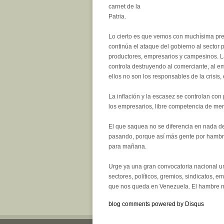
carnet de la
Patria.
Lo cierto es que vemos con muchísima pr
continúa el ataque del gobierno al sector p
productores, empresarios y campesinos. La
controla destruyendo al comerciante, al em
ellos no son los responsables de la crisis,
La inflación y la escasez se controlan con
los empresarios, libre competencia de me
El que saquea no se diferencia en nada de
pasando, porque así más gente por hambre 
para mañana.
Urge ya una gran convocatoria nacional un
sectores, políticos, gremios, sindicatos, 
que nos queda en Venezuela. El hambre n
blog comments powered by
Disqus