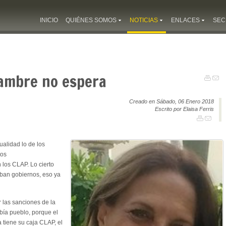
INICIO
QUIÉNES SOMOS
NOTICIAS
ENLACES
SEC
 hambre no espera
Creado en Sábado, 06 Enero 2018
Escrito por Elaisa Ferris
alidad lo de los
tos
n los CLAP. Lo cierto
mban gobiernos, eso ya
r las sanciones de la
abía pueblo, porque el
 tiene su caja CLAP, el