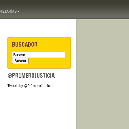
RETARÍAS
BUSCADOR
@PR1MEROJUSTICIA
Tweets by @Pr1meroJusticia