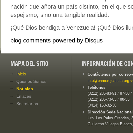
nación que añora un país distinto, en el que 
espejismo, sino una tangible realidad.
¡Qué Dios bendiga a Venezuela! ¡Qué Dios ilu
blog comments powered by
Disqus
MAPA DEL SITIO
INFORMACIÓN DE CO
Inicio
Contáctenos por correo-
info@primerojusticia.org.v
Quiénes Somos
Teléfonos
Noticias
(0212) 285-83-91 / 87-50 /
Enlaces
(0212) 286-73-03 / 88-55
Secretarías
(0414) 150-32-30
Dirección Sede Nacional
Urb. Los Palos Grandes, 3e
Guillermo Villegas Blanco,