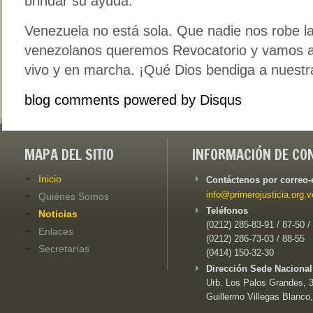
brindar su ayuda.
Venezuela no está sola. Que nadie nos robe l
venezolanos queremos Revocatorio y vamos a 
vivo y en marcha. ¡Qué Dios bendiga a nuestr
blog comments powered by
Disqus
MAPA DEL SITIO
INFORMACIÓN DE CO
Inicio
Contáctenos por correo-
info@primerojusticia.org.v
Quiénes Somos
Teléfonos
Noticias
(0212) 285-83-91 / 87-50 /
Enlaces
(0212) 286-73-03 / 88-55
Secretarías
(0414) 150-32-30
Dirección Sede Nacional
Urb. Los Palos Grandes, 3e
Guillermo Villegas Blanco,