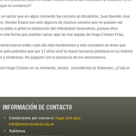
r qué no contarnos?
e un sector que en algún momento fue cercano al oficialismo, Juan Barreto, Ana
dani, Nicmer Evans son solo algunos de muchos voceros que no pueden ser
 piden a gritos la realización del referéndum revocatorio, porque ellos
de esta forma que podrían salvar algo de ese legado de Hugo Chávez Frías.
os venezolanos están cada día más hambrientos y más cansados de tener que
 un país petrolero que por 17 años vivió la mayor bonanza petrolera en su historia
 y medicinas. No jueguen con la paciencia de los venezolanos.
lo hizo Hugo Chávez en su momento, vamos, consultemos al Soberano, ¿Cuál es
INFORMACIÓN DE CONTACTO
Contáctenos por correo-e:
haga click aquí
info@primerojusticia.org.ve
Teléfonos