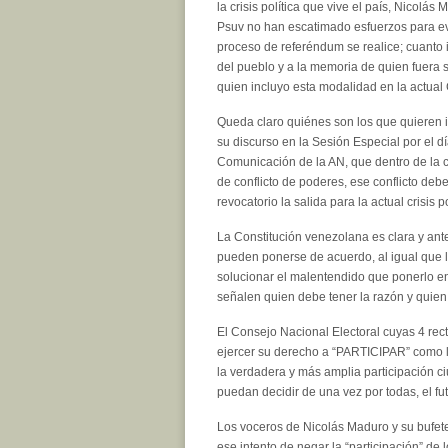
la crisis política que vive el país, Nicolás
Psuv no han escatimado esfuerzos para evi
proceso de referéndum se realice; cuanto i
del pueblo y a la memoria de quien fuera su
quien incluyo esta modalidad en la actual 
Queda claro quiénes son los que quieren ir
su discurso en la Sesión Especial por el d
Comunicación de la AN, que dentro de la c
de conflicto de poderes, ese conflicto debe
revocatorio la salida para la actual crisis p
La Constitución venezolana es clara y ante
pueden ponerse de acuerdo, al igual que lo
solucionar el malentendido que ponerlo e
señalen quien debe tener la razón y quien d
El Consejo Nacional Electoral cuyas 4 rec
ejercer su derecho a “PARTICIPAR” como l
la verdadera y más amplia participación c
puedan decidir de una vez por todas, el fu
Los voceros de Nicolás Maduro y su bufete
ese intento de negar la “participación” de