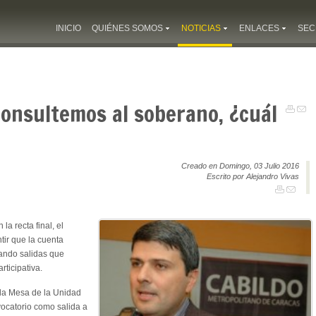
INICIO
QUIÉNES SOMOS
NOTICIAS
ENLACES
SEC
Consultemos al soberano, ¿cuál
Creado en Domingo, 03 Julio 2016
Escrito por Alejandro Vivas
la recta final, el
ir que la cuenta
ando salidas que
ticipativa.
la Mesa de la Unidad
vocatorio como salida a