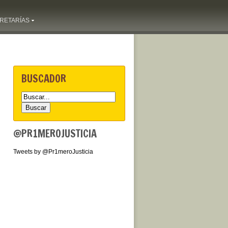
RETARÍAS
BUSCADOR
@PR1MEROJUSTICIA
Tweets by @Pr1meroJusticia