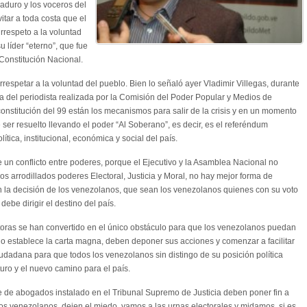
 Maduro y los voceros del
tar a toda costa que el
rrespeto a la voluntad
 líder “eterno”, que fue
Constitución Nacional.
respetar a la voluntad del pueblo. Bien lo señaló ayer Vladimir Villegas, durante
ía del periodista realizada por la Comisión del Poder Popular y Medios de
onstitución del 99 están los mecanismos para salir de la crisis y en un momento
 ser resuelto llevando el poder “Al Soberano”, es decir, es el referéndum
olítica, institucional, económica y social del país.
 un conflicto entre poderes, porque el Ejecutivo y la Asamblea Nacional no
s arrodillados poderes Electoral, Justicia y Moral, no hay mejor forma de
n la decisión de los venezolanos, que sean los venezolanos quienes con su voto
ebe dirigir el destino del país.
toras se han convertido en el único obstáculo para que los venezolanos puedan
o establece la carta magna, deben deponer sus acciones y comenzar a facilitar
iudadana para que todos los venezolanos sin distingo de su posición política
turo y el nuevo camino para el país.
 de abogados instalado en el Tribunal Supremo de Justicia deben poner fin a
 los venezolanos, dejen el miedo, vamos a las urnas electorales y midamos, si es