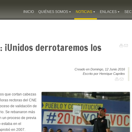
INICIO
QUIÉNES SOMOS
NOTICIAS
ENLACES
SEC
: ¡Unidos derrotaremos los
Creado en Domingo, 12 Junio 2016
Escrito por Henrique Capriles
ros que cortan cabezas
señoras rectoras del CNE
roceso de validación de
rio. Se rebanaron más
en un proceso de previa
o estaba en el
aprobó en 2007.