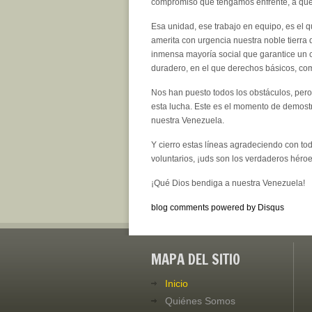
compromiso que tengamos enfrente, a que c
Esa unidad, ese trabajo en equipo, es el 
amerita con urgencia nuestra noble tierra
inmensa mayoría social que garantice un ca
duradero, en el que derechos básicos, com
Nos han puesto todos los obstáculos, pe
esta lucha. Este es el momento de demost
nuestra Venezuela.
Y cierro estas líneas agradeciendo con to
voluntarios, ¡uds son los verdaderos héroe
¡Qué Dios bendiga a nuestra Venezuela!
blog comments powered by
Disqus
MAPA DEL SITIO
Inicio
Quiénes Somos