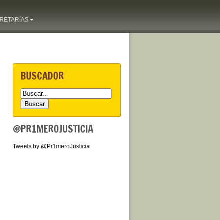
RETARÍAS
BUSCADOR
@PR1MEROJUSTICIA
Tweets by @Pr1meroJusticia