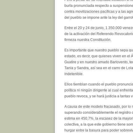
burla pronunciada respecto a suspensiones 
contra movilizaciones pacíficas y a las ag
del pueblo se impone ante la ley del garro
Entre el 20 y 24 de junio, 1.350.000 venez
de la activación del Referendo Revocator
firmeza nuestra Constitución.
Es importante que nuestro pueblo sepa que
estado, es decir, que quienes viven en el 
Guatire y en nuestro amado Barlovento, te
Tania y Sandra, así sea en el carro de Lol
indetenible.
Ellos tiemblan cuando el pueblo pronunci
política ni ningún dirigente al cual enfren
pueblo revoca, y se hará justicia a tantas
A causa de este modelo fracasado, por lo
superando considerablemente el registro 
estima en 450,7%, la escasez de la mayorí
colectiva, a la que este gobierno tiene s
hurgar entre la basura para poder sobreviv