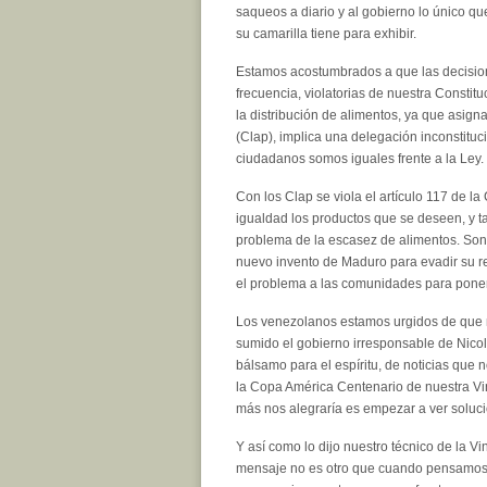
saqueos a diario y al gobierno lo único q
su camarilla tiene para exhibir.
Estamos acostumbrados a que las decision
frecuencia, violatorias de nuestra Constit
la distribución de alimentos, ya que asign
(Clap), implica una delegación inconstituc
ciudadanos somos iguales frente a la Ley.
Con los Clap se viola el artículo 117 de l
igualdad los productos que se deseen, y ta
problema de la escasez de alimentos. Son
nuevo invento de Maduro para evadir su re
el problema a las comunidades para poner
Los venezolanos estamos urgidos de que n
sumido el gobierno irresponsable de Nic
bálsamo para el espíritu, de noticias que n
la Copa América Centenario de nuestra Vin
más nos alegraría es empezar a ver soluci
Y así como lo dijo nuestro técnico de la Vi
mensaje no es otro que cuando pensamos e