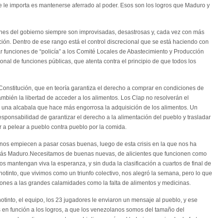
ue le importa es mantenerse aferrado al poder. Esos son los logros que Maduro y
es del gobierno siempre son improvisadas, desastrosas y, cada vez con más
ución. Dentro de ese rango está el control discrecional que se está haciendo con
ar funciones de “policía” a los Comité Locales de Abastecimiento y Producción
ional de funciones públicas, que atenta contra el principio de que todos los
a Constitución, que en teoría garantiza el derecho a comprar en condiciones de
mbién la libertad de acceder a los alimentos. Los Clap no resolverán el
 una alcabala que hace más engorrosa la adquisición de los alimentos. Un
sponsabilidad de garantizar el derecho a la alimentación del pueblo y trasladar
 a pelear a pueblo contra pueblo por la comida.
os empiecen a pasar cosas buenas, luego de esta crisis en la que nos ha
olás Maduro.Necesitamos de buenas nuevas, de alicientes que funcionen como
os mantengan viva la esperanza, y sin duda la clasificación a cuartos de final de
otinto, que vivimos como un triunfo colectivo, nos alegró la semana, pero lo que
ones a las grandes calamidades como la falta de alimentos y medicinas.
notinto, el equipo, los 23 jugadores le enviaron un mensaje al pueblo, y ese
n función a los logros, a que los venezolanos somos del tamaño del