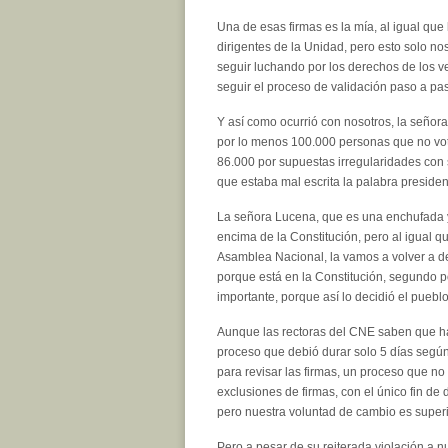
Una de esas firmas es la mía, al igual que
dirigentes de la Unidad, pero esto solo n
seguir luchando por los derechos de los 
seguir el proceso de validación paso a pa
Y así como ocurrió con nosotros, la señora
por lo menos 100.000 personas que no vota
86.000 por supuestas irregularidades con s
que estaba mal escrita la palabra presiden
La señora Lucena, que es una enchufada y 
encima de la Constitución, pero al igual 
Asamblea Nacional, la vamos a volver a de
porque está en la Constitución, segundo p
importante, porque así lo decidió el pueblo
Aunque las rectoras del CNE saben que ha
proceso que debió durar solo 5 días según
para revisar las firmas, un proceso que n
exclusiones de firmas, con el único fin d
pero nuestra voluntad de cambio es super
Pero a pesar de su reiterada violación a n