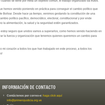
uando se tiene por meta un objetivo común, el trabajo organizado da frutos.
que hemos venido poniendo en práctica para conseguir el cambio político que
 de Bolívar. Desde hace ya tiempo, venimos gestando la constitución de una
mbio político pacífico, democrático, electoral, constitucional y por ende
o la alimentación, la salud y la seguridad estén garantizados.
ro estoy seguro que unidos vamos a superarlos, como hemos venido haciendo en
rar la fuerza y organización que tenemos quienes queremos un cambio para
do mi corazón a todos los que han trabajado en este proceso, a todos los
s!
INFORMACIÓN DE CONTACTO
Contáctenos por correo-e:
haga click aquí
info@primerojusticia.org.ve