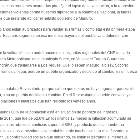
de las reuniones acordadas para fijar el lapso de la validación, a la represión
resiones violentas contra nuestros diputados a la Asamblea Nacional, la fuerza
te que pretende aplicar el nefasto gobierno de Maduro.
olanos están autorizados para validar sus firmas y completar esta primera etapa
io. Estamos seguros que esa inmensa mayoría del pueblo va a defender con
 la validación solo podrá hacerse en las juntas regionales del CNE de cada
Área Metropolitana, en el municipio Sucre, en Valles del Tuy, en Guarenas-
ndrán que trasladarse a Los Teques. Que lo sepan Maduro, Tibisay, Socorro,
a vamos a llegar, porque un pueblo organizado y decidido al cambio, es un fuerza
a la palabra Revocatorio, porque saben que detrás no hay ninguna organización
tar, sino un pueblo decidido a cambiar. En el Revocatorio el pueblo convoca y el
 violaciones y maltratos que han recibido los venezolanos.
 menos 80% de la población está en situación de pobreza de ingresos,
de 2014, que fue de 52,6%.En los últimos 12 meses la inflación acumulada se
a de los rubros alimenticios supera el 80%, y producto de esta hambruna
ometidos a los venezolanos, lamentablemente muchos se han visto forzados a
ir. La conflictividad social sigue subiendo, se están registrando al menos 20