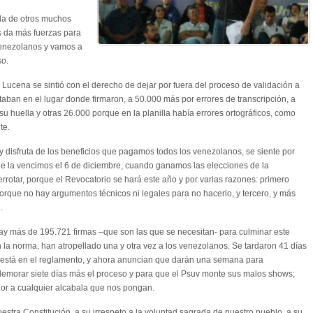
 la de otros muchos
os da más fuerzas para
venezolanos y vamos a
so.
 Lucena se sintió con el derecho de dejar por fuera del proceso de validación a
ban en el lugar donde firmaron, a 50.000 más por errores de transcripción, a
u huella y otras 26.000 porque en la planilla había errores ortográficos, como
te.
disfruta de los beneficios que pagamos todos los venezolanos, se siente por
que la vencimos el 6 de diciembre, cuando ganamos las elecciones de la
rrotar, porque el Revocatorio se hará este año y por varias razones: primero
orque no hay argumentos técnicos ni legales para no hacerlo, y tercero, y más
.
y más de 195.721 firmas –que son las que se necesitan- para culminar este
 la norma, han atropellado una y otra vez a los venezolanos. Se tardaron 41 días
o está en el reglamento, y ahora anuncian que darán una semana para
e demorar siete días más el proceso y para que el Psuv monte sus malos shows;
ior a cualquier alcabala que nos pongan.
uestra Constitución, a su irrespeto a la voluntad sagrada de nuestro pueblo, a su