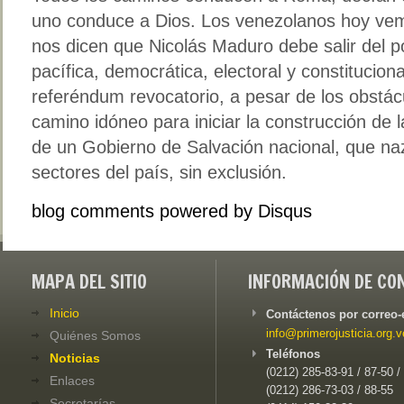
uno conduce a Dios. Los venezolanos hoy v
nos dicen que Nicolás Maduro debe salir del po
pacífica, democrática, electoral y constitucion
referéndum revocatorio, a pesar de los obstác
camino idóneo para iniciar la construcción de 
de un Gobierno de Salvación nacional, que naz
sectores del país, sin exclusión.
blog comments powered by
Disqus
MAPA DEL SITIO
INFORMACIÓN DE CO
Inicio
Contáctenos por correo-
info@primerojusticia.org.v
Quiénes Somos
Teléfonos
Noticias
(0212) 285-83-91 / 87-50 /
Enlaces
(0212) 286-73-03 / 88-55
Secretarías