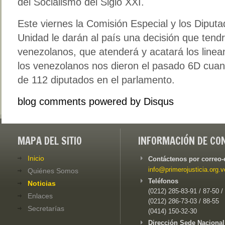
del Socialismo del Siglo XXI.
Este viernes la Comisión Especial y los Diput
Unidad le darán al país una decisión que tendr
venezolanos, que atenderá y acatará los linea
los venezolanos nos dieron el pasado 6D cua
de 112 diputados en el parlamento.
blog comments powered by
Disqus
MAPA DEL SITIO
INFORMACIÓN DE CO
Inicio
Contáctenos por correo-
info@primerojusticia.org.v
Quiénes Somos
Teléfonos
Noticias
(0212) 285-83-91 / 87-50 /
Enlaces
(0212) 286-73-03 / 88-55
Secretarías
(0414) 150-32-30
Dirección Sede Nacional