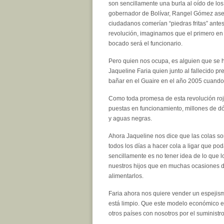
son sencillamente una burla al oído de lo
gobernador de Bolívar, Rangel Gómez ase
ciudadanos comerían “piedras fritas” antes
revolución, imaginamos que el primero en 
bocado será el funcionario.
Pero quien nos ocupa, es alguien que se h
Jaqueline Faria quien junto al fallecido 
bañar en el Guaire en el año 2005 cuando
Como toda promesa de esta revolución roja,
puestas en funcionamiento, millones de dó
y aguas negras.
Ahora Jaqueline nos dice que las colas so
todos los días a hacer cola a ligar que p
sencillamente es no tener idea de lo que l
nuestros hijos que en muchas ocasiones 
alimentarlos.
Faria ahora nos quiere vender un espejism
está limpio. Que este modelo económico es
otros países con nosotros por el suministro