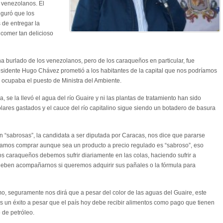
s venezolanos. El
guró que los
 de entregar la
comer tan delicioso
a burlado de los venezolanos, pero de los caraqueños en particular, fue
presidente Hugo Chávez prometió a los habitantes de la capital que nos podríamos
 ocupaba el puesto de Ministra del Ambiente.
 se la llevó el agua del río Guaire y ni las plantas de tratamiento han sido
lares gastados y el cauce del río capitalino sigue siendo un botadero de basura
n “sabrosas”, la candidata a ser diputada por Caracas, nos dice que pararse
odamos comprar aunque sea un producto a precio regulado es “sabroso”, eso
os caraqueños debemos sufrir diariamente en las colas, haciendo sufrir a
deben acompañarnos si queremos adquirir sus pañales o la fórmula para
o, seguramente nos dirá que a pesar del color de las aguas del Guaire, este
 un éxito a pesar que el país hoy debe recibir alimentos como pago que tienen
 de petróleo.