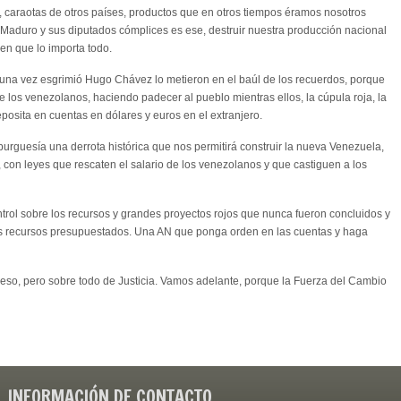
, caraotas de otros países, productos que en otros tiempos éramos nosotros
e Maduro y sus diputados cómplices es ese, destruir nuestra producción nacional
en que lo importa todo.
 una vez esgrimió Hugo Chávez lo metieron en el baúl de los recuerdos, porque
 los venezolanos, haciendo padecer al pueblo mientras ellos, la cúpula roja, la
deposita en cuentas en dólares y euros en el extranjero.
iburguesía una derrota histórica que nos permitirá construir la nueva Venezuela,
con leyes que rescaten el salario de los venezolanos y que castiguen a los
ol sobre los recursos y grandes proyectos rojos que nunca fueron concluidos y
os recursos presupuestados. Una AN que ponga orden en las cuentas y haga
reso, pero sobre todo de Justicia. Vamos adelante, porque la Fuerza del Cambio
INFORMACIÓN DE CONTACTO