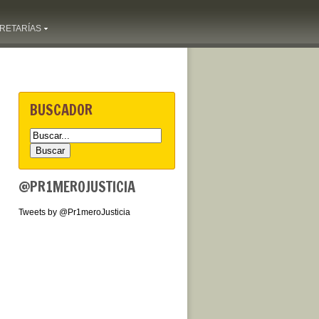
RETARÍAS
BUSCADOR
@PR1MEROJUSTICIA
Tweets by @Pr1meroJusticia