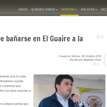
INICIO
QUIÉNES SOMOS
NOTICIAS
ENLACES
SEC
De bañarse en El Guaire a la
Creado en Viernes, 09 Octubre 2015
Escrito por Alejandro Vivas
ivamente uno no sabe
oficialismo cuando
s o piensan que
eños los hace inmunes a
es soltaron perlas que