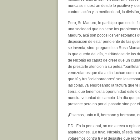
nunca se muestran desde lo positivo y si
confrontación y la mediocridad, la división
Pero, Sr. Maduro, le participo que eso le f
una sociedad que no tiene los problemas de
Maduro, acá son pocos los venezolanos qu
disposición de estar pendiente de las guer
se inventa, sino, pregúntele a Rosa Marca
lo que queda del día, cuidándose de los del
de Nicolás es capaz de creer que un ciud
de prestarle atención a su pelea "panfletari
venezolanos que día a día luchan contra un
que tú y tus "colaboradores" son los respo
las colas, va engrosando la factura que te
tierra, que tenemos la oportunidad este 6 d
nuestra voluntad de cambio. Un día que pu
presente pero no por el pasado sino por el 
¡Estamos junto a ti, hermano y hermana, e
P.D.: En lo personal, no me atrevo a opina
aspiraciones. ¡Lo tuyo, Nicolás, sí está má
votaremos contra ti y el desastre que repr