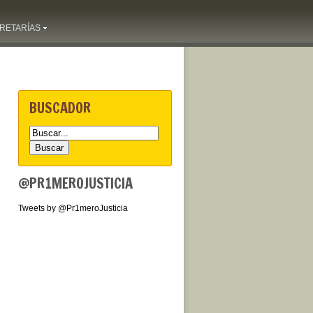
RETARÍAS
BUSCADOR
@PR1MEROJUSTICIA
Tweets by @Pr1meroJusticia