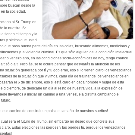
empre buscan desde la
, en la sociedad.
unciona al Sr. Trump en
 la nuestra. Sr.
e tienen el tiempo y la
ras y pleitos que usted
no que pasa buena parte del día en las colas, buscando alimentos, medicinas y
incuentes y la violencia criminal. Es que sólo alguien de la condición intelectual
adano venezolano, en las condiciones socio-económicas de hoy, tenga chance
a": sólo a ti, Nicolás, se te ocurre pensar que desviarás la atención de los
a situación generada por tí y tu gobierno, eso si lo tienen claro los venezolanos
nsables de la situación que vivimos, cada día de trajinar de los venezolanos en
 pasarán el 6 de diciembre, eso si está claro en cada hombre y mujer de esta
e diciembre, de dedicarle un día al resto de nuestra vida, a la expresión de
ede llevarnos a iniciar un camino a una Venezuela distinta,cambiando el
futuro.
n ese camino de construir un país del tamaño de nuestros sueños!
r cuál será el futuro de Trump, sin embargo no deseo que concrete sus
s claro. Estas elecciones las pierdes y las pierdes tú, porque los venezolanos
esentas!