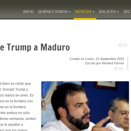
INICIO
QUIÉNES SOMOS
NOTICIAS
ENLACES
SEC
De Trump a Maduro
Creado en Lunes, 21 Septiembre 2015
Escrito por Richard Fermín
i bien es cierto que
Sr. Donald Trump y
 los malos se unen. Es
ro en la frontera con
p en la frontera
entre ambos no sólo
últimas semanas, andan
que le ayuden a
así son los malos: