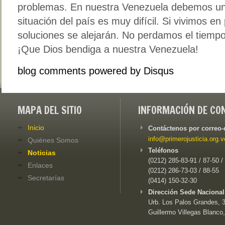
problemas. En nuestra Venezuela debemos uni
situación del país es muy difícil. Si vivimos en 
soluciones se alejarán. No perdamos el tiempo
¡Que Dios bendiga a nuestra Venezuela!
blog comments powered by
Disqus
MAPA DEL SITIO
INFORMACIÓN DE CO
Inicio
Contáctenos por correo-
info@primerojusticia.org.v
Quiénes Somos
Teléfonos
Noticias
(0212) 285-83-91 / 87-50 /
Enlaces
(0212) 286-73-03 / 88-55
Secretarías
(0414) 150-32-30
Dirección Sede Nacional
Urb. Los Palos Grandes, 3e
Guillermo Villegas Blanco,