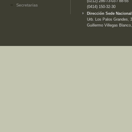
(0212) 286-73-03 / 88-55
Secretarías
(0414) 150-32-30
Dirección Sede Nacional
Urb. Los Palos Grandes, 3e
Guillermo Villegas Blanco,