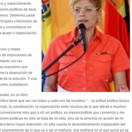
ica y, especialmente,
iones políticas de base
itamos. Debemos pasar
principios y funciones de
e y consolidarse en
a grupo u organización
icios o malas
po de expresiones de
tacto con las
eas populares que
ne la disposición de
te de la solución. Y esa
r como ciudadanos.
vater, en su libro
lítica tiene que ver con todos y cada uno de nosotros: “…la actitud política busca
demás, la coordinación, la organización entre muchos de lo que afecta a muchos.
onvencerme más que a mí; en política, es imprescindible que convenza o me
ones políticas no sólo se trata de mi vida, sino de la armonía en acción de mi
ítica tiene mayor extensión: no sólo cuenta el deslumbramiento inaplazable del
el planeamiento de lo que va a ser el mañana, ese mañana en el que quizá yo ya