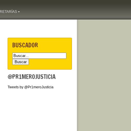
RETARÍAS
BUSCADOR
@PR1MEROJUSTICIA
Tweets by @Pr1meroJusticia