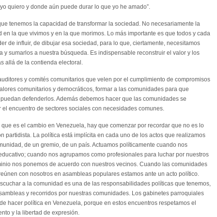
e yo quiero y donde aún puede durar lo que yo he amado”.
 que tenemos la capacidad de transformar la sociedad. No necesariamente la
d en la que vivimos y en la que morimos. Lo más importante es que todos y cada
r de influir, de dibujar esa sociedad, para lo que, ciertamente, necesitamos
a y sumarlos a nuestra búsqueda. Es indispensable reconstruir el valor y los
ás allá de la contienda electoral.
uditores y comités comunitarios que velen por el cumplimiento de compromisos
valores comunitarios y democráticos, formar a las comunidades para que
y puedan defenderlos. Además debemos hacer que las comunidades se
ar el encuentro de sectores sociales con necesidades comunes.
, que es el cambio en Venezuela, hay que comenzar por recordar que no es lo
n partidista. La política está implícita en cada uno de los actos que realizamos
munidad, de un gremio, de un país. Actuamos políticamente cuando nos
ducativo; cuando nos agrupamos como profesionales para luchar por nuestros
minio nos ponemos de acuerdo con nuestros vecinos. Cuando las comunidades
e reúnen con nosotros en asambleas populares estamos ante un acto político.
escuchar a la comunidad es una de las responsabilidades políticas que tenemos,
 asambleas y recorridos por nuestras comunidades. Los gabinetes parroquiales
e hacer política en Venezuela, porque en estos encuentros respetamos el
nto y la libertad de expresión.