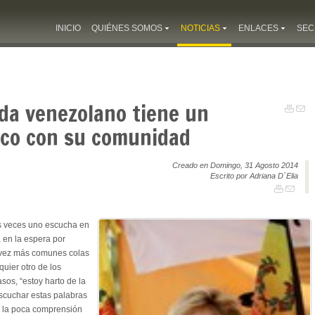
INICIO
QUIÉNES SOMOS
NOTICIAS
ENLACES
SEC
ada venezolano tiene un
ico con su comunidad
Creado en Domingo, 31 Agosto 2014
Escrito por Adriana D´Elia
s veces uno escucha en
 en la espera por
a vez más comunes colas
uier otro de los
os, “estoy harto de la
escuchar estas palabras
a la poca comprensión