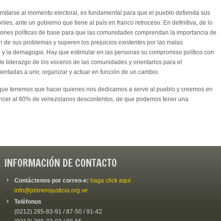
limitarse al momento electoral, es fundamental para que el pueblo defienda sus
les, ante un gobierno que tiene al país en franco retroceso. En definitiva, de lo
ciones políticas de base para que las comunidades comprendan la importancia de
ón de sus problemas y superen los prejuicios existentes por las malas
 y la demagogia. Hay que estimular en las personas su compromiso político con
de liderazgo de los voceros de las comunidades y orientarlos para el
entadas a unir, organizar y actuar en función de un cambio.
 que tenemos que hacer quienes nos dedicamos a servir al pueblo y creemos en
vencer al 80% de venezolanos descontentos, de que podemos tener una
INFORMACIÓN DE CONTACTO
Contáctenos por correo-e:
haga click aquí
info@primerojusticia.org.ve
Teléfonos
(0212) 285-83-91 / 87-50 / 91-42