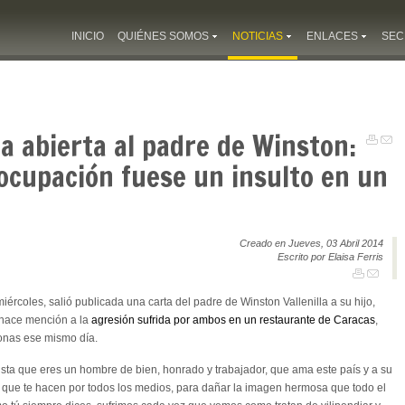
INICIO
QUIÉNES SOMOS
NOTICIAS
ENLACES
SEC
ta abierta al padre de Winston:
ocupación fuese un insulto en un
Creado en Jueves, 03 Abril 2014
Escrito por Elaisa Ferris
iércoles, salió publicada una carta del padre de Winston Vallenilla a su hijo,
 hace mención a la
agresión sufrida por ambos en un restaurante de Caracas
,
onas ese mismo día.
sta que eres un hombre de bien, honrado y trabajador, que ama este país y a su
a que te hacen por todos los medios, para dañar la imagen hermosa que todo el