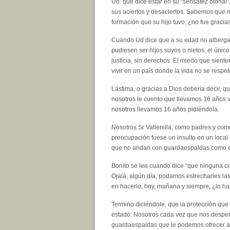
Ud. que dice estar en su “sensatez otoñal”, 
sus aciertos y desaciertos. Sabemos que nad
formación que su hijo tuvo, ¿no fue graci
Cuando Ud dice que a su edad no alberga 
pudiesen ser hijos suyos o nietos, el único
justicia, sin derechos. El miedo que siente
vivir en un país donde la vida no se respete
Lástima, o gracias a Dios debería decir, 
nosotros le cuento que llevamos 16 años v
nosotros llevamos 16 años pidiéndola.
Nosotros Sr Vallenilla, como padres y com
preocupación fuese un insulto en un loca
que no andan con guardaespaldas como el 
Bonito se lee cuando dice “que ninguna con
Ojalá, algún día, podamos estrecharles las
en hacerlo, hoy, mañana y siempre, ¿lo h
Termino diciéndole, que la protección que 
estado. Nosotros cada vez que nos despedi
guardaespaldas que le podemos ofrecer a n