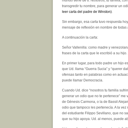
mundo tiene de ti. Nosotros, tú familia, c
transgredir tu nombre, para generar un odi
leer carta del padre de Winston)
.
Sin embargo, esa carta tuvo respuesta hoy
mensaje de reflexión en nombre de todas a
A continuación la carta:
Señor Vallenilla: como madre y venezolan
frases de la carta que le escribió a su hijo.
En primer lugar, para todo padre un hijo e
que Ud. llama “Guerra Sucia” y “querer da
ofensas tanto en palabras como en actuaci
puede llamar Democracia.
Cuando Ud. dice “nosotros tu familia sufr
generar un odio que no te pertenece” me v
de Génesis Carmona, o la de Bassil Aleja
odio que tampoco les pertenecía. A la vez
del estudiante Filippo Sevillano, que no sa
que su hijo apoya. Ud. al menos, puede abr