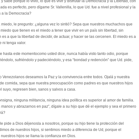
y sabe porque lo vivió, lo que es vivir y disfrutar la Democracia y la Libertad, con
a es perfecto, pero dígame Sr. Vallenilla, lo que Ud. fue a nivel profesional y la
as a la Democracia?
miedo, le pregunto: ¿alguna vez lo sintió? Sepa que nuestros muchachos que
 miedo que tienen es el miedo a tener que vivir en un país sin libertad, sin
n es a que la libertad de decidir, de actuar, y hacer se las cercenen. El miedo es a
 ni tenga valor.
que hasta este momentocomo usted dice, nunca había visto tanto odio, porque
iéndolo, sufriéndolo y padeciéndolo, y esa “bondad y redención” que Ud. pide,
o Venezolanos deseamos la Paz y la convivencia entre todos. Ojalá y nuestra
l de comida, sepa que nuestra preocupación como padres es que nuestros hijos
suyo, regresen bien, sanos y salvos a casa.
signa, ninguna militancia, ninguna idea política es superior al amor de familia.
 manos y abrazarnos en paz”, dígale a su hijo que dé el ejemplo y sea el primero
ará?
le pide a Dios déjenosla a nosotros, porque su hijo tiene la protección del
mos de nuestros hijos, si sentimos miedo a diferencia de Ud, porque el
uestros hijos se llama la confianza en Dios.