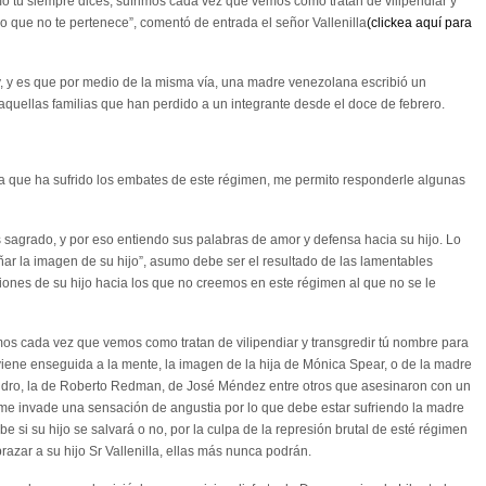
omo tú siempre dices, sufrimos cada vez que vemos como tratan de vilipendiar y
o que no te pertenece”, comentó de entrada el señor Vallenilla
(clickea aquí para
, y es que por medio de la misma vía, una madre venezolana escribió un
quellas familias que han perdido a un integrante desde el doce de febrero.
a que ha sufrido los embates de este régimen, me permito responderle algunas
s sagrado, y por eso entiendo sus palabras de amor y defensa hacia su hijo. Lo
ñar la imagen de su hijo”, asumo debe ser el resultado de las lamentables
ones de su hijo hacia los que no creemos en este régimen al que no se le
imos cada vez que vemos como tratan de vilipendiar y transgredir tú nombre para
iene enseguida a la mente, la imagen de la hija de Mónica Spear, o de la madre
ndro, la de Roberto Redman, de José Méndez entre otros que asesinaron con un
 me invade una sensación de angustia por lo que debe estar sufriendo la madre
be si su hijo se salvará o no, por la culpa de la represión brutal de esté régimen
azar a su hijo Sr Vallenilla, ellas más nunca podrán.