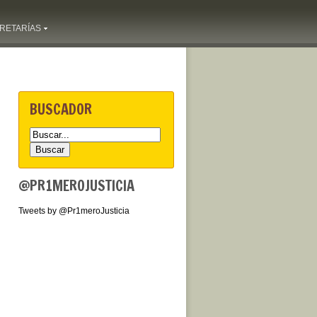
RETARÍAS
BUSCADOR
@PR1MEROJUSTICIA
Tweets by @Pr1meroJusticia