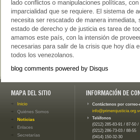
lado conflictos o manipulaciones políticas, co
imparcialidad que se requiere. El sistema de ad
necesita ser rescatado de manera inmediata, sa
estado de derecho y de justicia es tarea de t
amamos este país, con la intensión de provee
necesarias para salir de la crisis que hoy dí
todos los venezolanos.
blog comments powered by
Disqus
MAPA DEL SITIO
INFORMACIÓN DE CO
Inicio
Contáctenos por correo-
info@primerojusticia.org.v
Quiénes Somos
Teléfonos
Noticias
(0212) 285-83-91 / 87-50 /
Enlaces
(0212) 286-73-03 / 88-55
Secretarías
(0414) 150-32-30