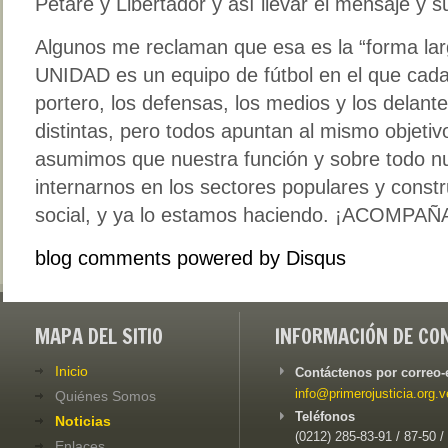
Petare y Libertador y así llevar el mensaje y s
Algunos me reclaman que esa es la “forma lar
UNIDAD es un equipo de fútbol en el que cada
portero, los defensas, los medios y los delant
distintas, pero todos apuntan al mismo objetiv
asumimos que nuestra función y sobre todo nu
internarnos en los sectores populares y const
social, y ya lo estamos haciendo. ¡ACOMPA
blog comments powered by
Disqus
MAPA DEL SITIO
INFORMACIÓN DE CO
Inicio
Contáctenos por correo-
info@primerojusticia.org.v
Quiénes Somos
Teléfonos
Noticias
(0212) 285-83-91 / 87-50 /
Enlaces