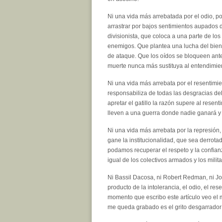
Ni una vida más arrebatada por el odio, p
arrastrar por bajos sentimientos aupados 
divisionista, que coloca a una parte de l
enemigos. Que plantea una lucha del bien
de ataque. Que los oídos se bloqueen ante
muerte nunca más sustituya al entendimie
Ni una vida más arrebata por el resentim
responsabiliza de todas las desgracias del
apretar el gatillo la razón supere al rese
lleven a una guerra donde nadie ganará y
Ni una vida más arrebata por la represión, 
gane la institucionalidad, que sea derrota
podamos recuperar el respeto y la confia
igual de los colectivos armados y los milita
Ni Bassil Dacosa, ni Robert Redman, ni J
producto de la intolerancia, el odio, el re
momento que escribo este artículo veo el m
me queda grabado es el grito desgarrador