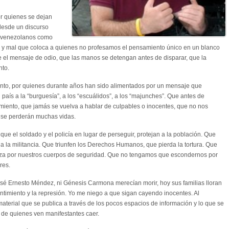
or quienes se dejan
desde un discurso
os venezolanos como
 y mal que coloca a quienes no profesamos el pensamiento único en un blanco
 el mensaje de odio, que las manos se detengan antes de disparar, que la
nto.
iento, por quienes durante años han sido alimentados por un mensaje que
 país a la “burguesía”, a los “escuálidos”, a los “majunches”. Que antes de
ntimiento, que jamás se vuelva a hablar de culpables o inocentes, que no nos
 se perderán muchas vidas.
que el soldado y el policía en lugar de perseguir, protejan a la población. Que
da la militancia. Que triunfen los Derechos Humanos, que pierda la tortura. Que
nza por nuestros cuerpos de seguridad. Que no tengamos que escondernos por
res.
osé Ernesto Méndez, ni Génesis Carmona merecían morir, hoy sus familias lloran
sentimiento y la represión. Yo me niego a que sigan cayendo inocentes. Al
aterial que se publica a través de los pocos espacios de información y lo que se
 de quienes ven manifestantes caer.