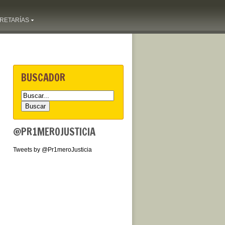
RETARÍAS
BUSCADOR
@PR1MEROJUSTICIA
Tweets by @Pr1meroJusticia