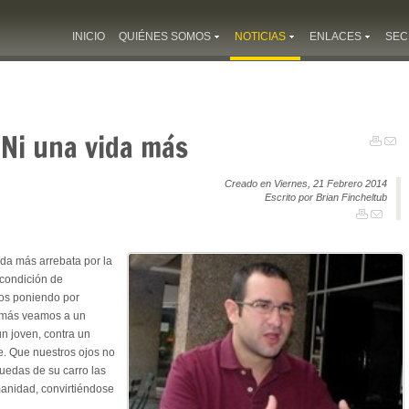
INICIO
QUIÉNES SOMOS
NOTICIAS
ENLACES
SEC
 Ni una vida más
Creado en Viernes, 21 Febrero 2014
Escrito por Brian Fincheltub
ida más arrebata por la
 condición de
ros poniendo por
 más veamos a un
n joven, contra un
e. Que nuestros ojos no
ruedas de su carro las
manidad, convirtiéndose