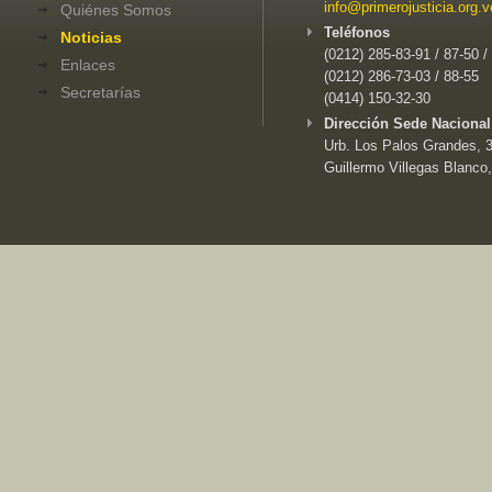
info@primerojusticia.org.v
Quiénes Somos
Teléfonos
Noticias
(0212) 285-83-91 / 87-50 /
Enlaces
(0212) 286-73-03 / 88-55
Secretarías
(0414) 150-32-30
Dirección Sede Nacional
Urb. Los Palos Grandes, 3e
Guillermo Villegas Blanco,