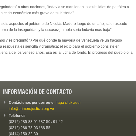
“regaladera” a otras naciones, “todavía se mantienen los subsidios de petróleo a
a crisis económica más grave de su historia”.
s seis aspectos el gobierno de Nicolás Maduro luego de un año, sale raspado
ema de la inseguridad y la escasez, la nota sería todavía más baja”.
anos y se preguntó “¿Por qué donde la mayoría de Venezuela ve un fracaso
a respuesta es sencilla y dramática: el éxito para el gobierno consiste en
nciencia de los venezolanos. Esa es la lucha de fondo. El progreso del pueblo o la
INFORMACIÓN DE CONTACTO
Contáctenos por correo-e:
haga click aquí
info@primerojusticia.org.ve
Teléfonos
(0212) 285-83-91 / 87-50 / 91-42
(0212) 286-73-03 / 88-55
(0414) 150-32-30