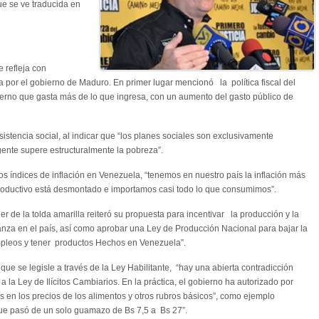
e se ve traducida en
e refleja con
a por el gobierno de Maduro. En primer lugar mencionó la política fiscal del
ierno que gasta más de lo que ingresa, con un aumento del gasto público de
sistencia social, al indicar que “los planes sociales son exclusivamente
 gente supere estructuralmente la pobreza”.
tos índices de inflación en Venezuela, “tenemos en nuestro país la inflación más
productivo está desmontado e importamos casi todo lo que consumimos”.
er de la tolda amarilla reiteró su propuesta para incentivar la producción y la
ianza en el país, así como aprobar una Ley de Producción Nacional para bajar la
empleos y tener productos Hechos en Venezuela”.
que se legisle a través de la Ley Habilitante, “hay una abierta contradicción
 a la Ley de Ilícitos Cambiarios. En la práctica, el gobierno ha autorizado por
en los precios de los alimentos y otros rubros básicos”, como ejemplo
que pasó de un solo guamazo de Bs 7,5 a Bs 27”.