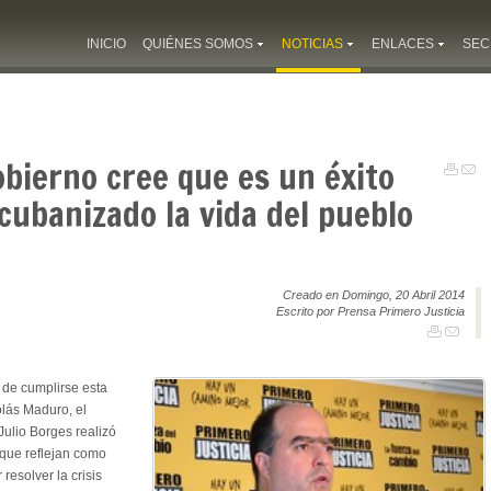
INICIO
QUIÉNES SOMOS
NOTICIAS
ENLACES
SEC
gobierno cree que es un éxito
ubanizado la vida del pueblo
Creado en Domingo, 20 Abril 2014
Escrito por Prensa Primero Justicia
 de cumplirse esta
lás Maduro, el
Julio Borges realizó
 que reflejan como
resolver la crisis