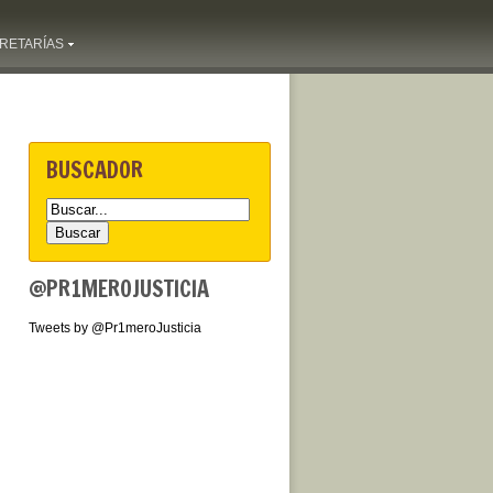
RETARÍAS
BUSCADOR
@PR1MEROJUSTICIA
Tweets by @Pr1meroJusticia