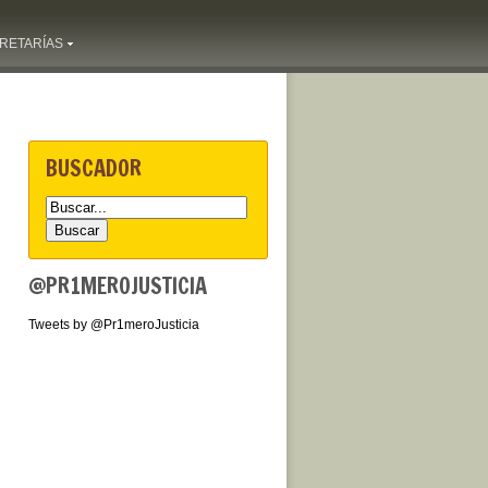
RETARÍAS
BUSCADOR
@PR1MEROJUSTICIA
Tweets by @Pr1meroJusticia