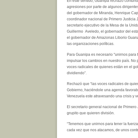
En este sentido, Guanipa rechazó contun
agresiones por parte de algunos dirigentes
del gobernador de Miranda, Henrique Capr
coordinador nacional de Primero Justicia J
secretario ejecutivo de la Mesa de la Un
Guillermo Aveledo, el gobernador del est
el gobernador de Amazonas Liborio Guarul
las organizaciones políticas.
Para Guanipa es necesario "unirnos para t
impulsar los cambios en nuestro país. No
voces radicales de quienes están en el gob
dividiendo”.
Rechazó que “las voces radicales de quien
Gobierno, haciéndole una agenda favorable 
Venezuela este atravesando una crisis y v
El secretario general nacional de Primero J
grupito que quieren división.
“Tenemos que unirnos para tener la fuerz
cada vez que nos atacamos, de unos contra