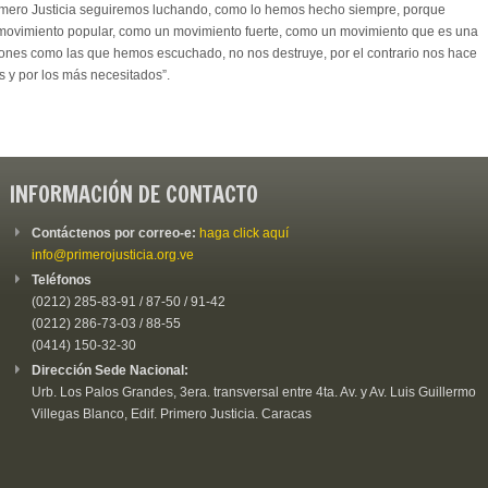
imero Justicia seguiremos luchando, como lo hemos hecho siempre, porque
movimiento popular, como un movimiento fuerte, como un movimiento que es una
ciones como las que hemos escuchado, no nos destruye, por el contrario nos hace
s y por los más necesitados”.
INFORMACIÓN DE CONTACTO
Contáctenos por correo-e:
haga click aquí
info@primerojusticia.org.ve
Teléfonos
(0212) 285-83-91 / 87-50 / 91-42
(0212) 286-73-03 / 88-55
(0414) 150-32-30
Dirección Sede Nacional:
Urb. Los Palos Grandes, 3era. transversal entre 4ta. Av. y Av. Luis Guillermo
Villegas Blanco, Edif. Primero Justicia. Caracas