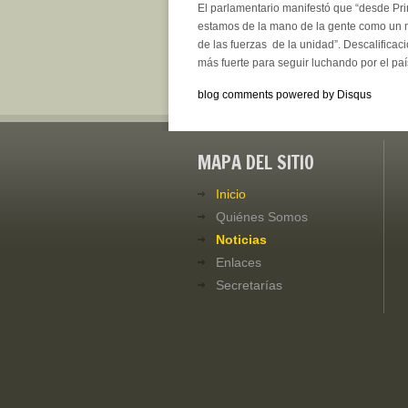
El parlamentario manifestó que “desde Pr
estamos de la mano de la gente como un 
de las fuerzas de la unidad”. Descalifica
más fuerte para seguir luchando por el paí
blog comments powered by
Disqus
MAPA DEL SITIO
Inicio
Quiénes Somos
Noticias
Enlaces
Secretarías