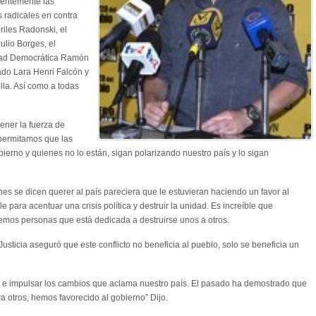
dentemente las
 radicales en contra
iles Radonski, el
ulio Borges, el
idad Democrática Ramón
ado Lara Henri Falcón y
la. Así como a todas
ener la fuerza de
 permitamos que las
ierno y quienes no lo están, sigan polarizando nuestro país y lo sigan
es se dicen querer al país pareciera que le estuvieran haciendo un favor al
para acentuar una crisis política y destruir la unidad. Es increíble que
emos personas que está dedicada a destruirse unos a otros.
usticia aseguró que este conflicto no beneficia al pueblo, solo se beneficia un
a e impulsar los cambios que aclama nuestro país. El pasado ha demostrado que
 otros, hemos favorecido al gobierno” Dijo.