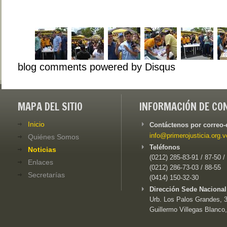
blog comments powered by
Disqus
MAPA DEL SITIO
INFORMACIÓN DE CO
Inicio
Contáctenos por correo-
info@primerojusticia.org.v
Quiénes Somos
Teléfonos
Noticias
(0212) 285-83-91 / 87-50 /
Enlaces
(0212) 286-73-03 / 88-55
Secretarías
(0414) 150-32-30
Dirección Sede Nacional
Urb. Los Palos Grandes, 3e
Guillermo Villegas Blanco,