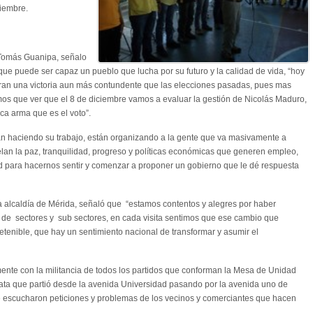
ciembre.
, Tomás Guanipa, señalo
que puede ser capaz un pueblo que lucha por su futuro y la calidad de vida, “hoy
aran una victoria aun más contundente que las elecciones pasadas, pues mas
emos que ver que el 8 de diciembre vamos a evaluar la gestión de Nicolás Maduro,
a arma que es el voto”.
 haciendo su trabajo, están organizando a la gente que va masivamente a
elan la paz, tranquilidad, progreso y políticas económicas que generen empleo,
d para hacernos sentir y comenzar a proponer un gobierno que le dé respuesta
a alcaldía de Mérida, señaló que “estamos contentos y alegres por haber
de sectores y sub sectores, en cada visita sentimos que ese cambio que
enible, que hay un sentimiento nacional de transformar y asumir el
nte con la militancia de todos los partidos que conforman la Mesa de Unidad
ta que partió desde la avenida Universidad pasando por la avenida uno de
se escucharon peticiones y problemas de los vecinos y comerciantes que hacen