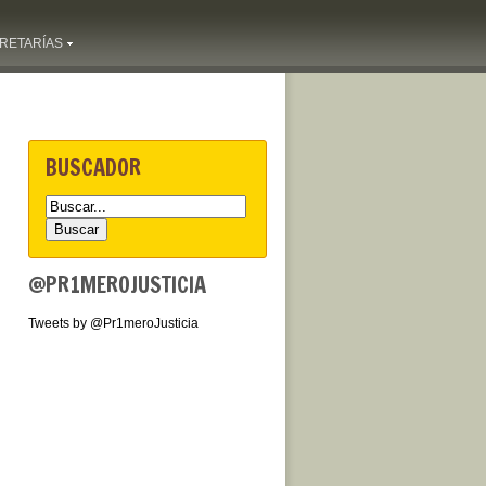
RETARÍAS
BUSCADOR
@PR1MEROJUSTICIA
Tweets by @Pr1meroJusticia