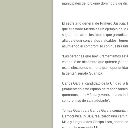
municipales del próximo domingo 8 de di
El secretario general de Primero Justicia
que el estado Mérida es un ejemplo de lo 
se juramentaron los lideres que garantiz
allá de elegir concejales y alcaldes, ten
asumiendo el compromiso con nuestra únic
“Las personas que hoy juramentamos están
votar el 8 de diciembre que quieren y anh
estas elecciones son una gran oportunida
la gente”, señaló Guanipa.
Carlos García, candidato de la Unidad a l
juramentado este equipo de responsables 
queremos para Mérida y Venezuela es indet
compromiso de salir adelante”.
Tomas Guanipa y Carlos García conjuntame
Democrática (MUD), realizaron una camina
Milla y luego la dos Obispo Lora, donde 
vida en la parroquia Milla.