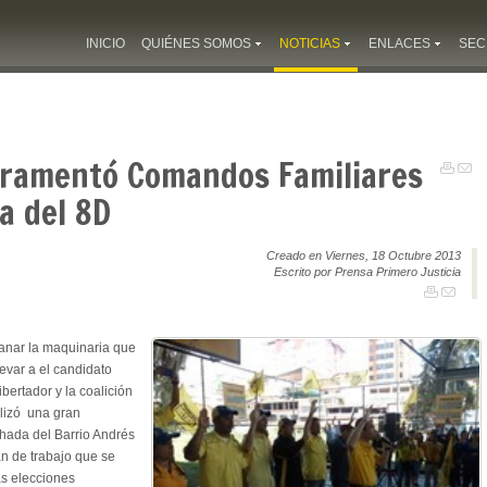
INICIO
QUIÉNES SOMOS
NOTICIAS
ENLACES
SEC
ramentó Comandos Familiares
a del 8D
Creado en Viernes, 18 Octubre 2013
Escrito por Prensa Primero Justicia
ranar la maquinaria que
levar a el candidato
ibertador y la coalición
alizó una gran
hada del Barrio Andrés
an de trabajo que se
as elecciones