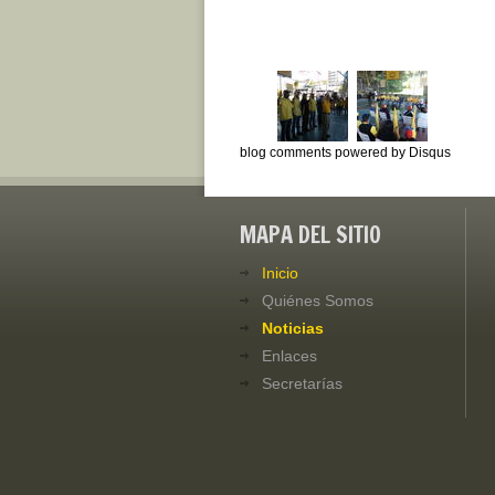
blog comments powered by
Disqus
MAPA DEL SITIO
Inicio
Quiénes Somos
Noticias
Enlaces
Secretarías