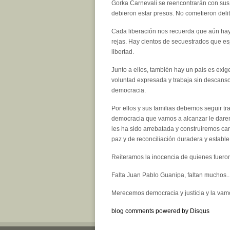
Gorka Carnevali se reencontrarán con sus
debieron estar presos. No cometieron deli
Cada liberación nos recuerda que aún hay
rejas. Hay cientos de secuestrados que espe
libertad.
Junto a ellos, también hay un país es exig
voluntad expresada y trabaja sin descanso
democracia.
Por ellos y sus familias debemos seguir tr
democracia que vamos a alcanzar le dare
les ha sido arrebatada y construiremos cam
paz y de reconciliación duradera y estable
Reiteramos la inocencia de quienes fueron 
Falta Juan Pablo Guanipa, faltan muchos...
Merecemos democracia y justicia y la vamo
blog comments powered by
Disqus