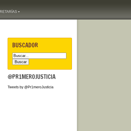
RETARÍAS
BUSCADOR
@PR1MEROJUSTICIA
Tweets by @Pr1meroJusticia