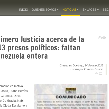
INICIO
QUIÉNES SOMOS
NOTICIAS
ENLACES
SEC
mero Justicia acerca de la
3 presos políticos: faltan
enezuela entera
Creado en Domingo, 24 Agosto 2025
Escrito por Primero Justicia
eración es motivo
Castro, Diana Berríos,
o Guanipa, David
co De Grazia, Nabil
lis Ojeda Escalante y