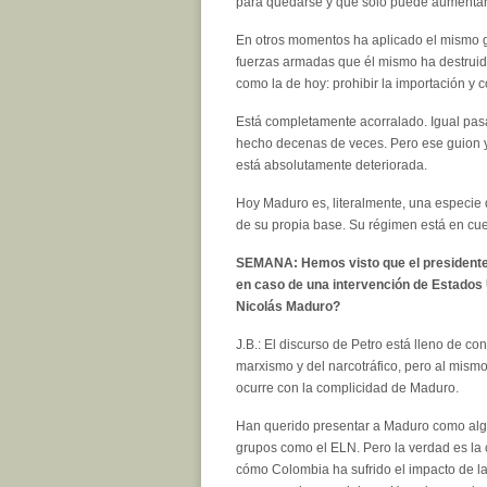
para quedarse y que solo puede aumentar. 
En otros momentos ha aplicado el mismo gu
fuerzas armadas que él mismo ha destruid
como la de hoy: prohibir la importación y
Está completamente acorralado. Igual pas
hecho decenas de veces. Pero ese guion ya
está absolutamente deteriorada.
Hoy Maduro es, literalmente, una especie d
de su propia base. Su régimen está en cue
SEMANA: Hemos visto que el presidente 
en caso de una intervención de Estados 
Nicolás Maduro?
J.B.: El discurso de Petro está lleno de co
marxismo y del narcotráfico, pero al mism
ocurre con la complicidad de Maduro.
Han querido presentar a Maduro como algui
grupos como el ELN. Pero la verdad es la c
cómo Colombia ha sufrido el impacto de la