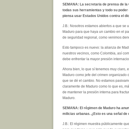
SEMANA: La secretaria de prensa de la C
todas sus herramientas y todo su poder
piensa usar Estados Unidos contra el di
J.B.: Nosotros estamos abiertos a que se 
Maduro para que haya un cambio en el país
de seguridad regional, como venimos de
Esto tampoco es nuevo: la alianza de Mad
nuestros vecinos, como Colombia, así como
debe enfrentar la mayor presión internacio
Ahora bien, lo que sí tenemos muy claro, 
Maduro como jefe del crimen organizado 
que se dé el cambio. No estamos pasivam
claramente de Maduro como lo que es, más
de mantener la presión interna para fractu
Maduro.
SEMANA: El régimen de Maduro ha anunci
milicias urbanas. ¿Esto es una señal de
J.B.: El régimen muestra públicamente qu