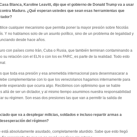
asa Blanca, Karoline Leavitt, dijo que el gobierno de Donald Trump va a usar
 contra Maduro. ¿Qué esperan ustedes que sean esas herramientas que
ctador?
utilice cualquier mecanismo que permita poner la mayor presión sobre Nicolás
. Y no hablamos solo de un asunto político, sino de un problema de legalidad y
nunciando desde hace años.
uro con países como Irán, Cuba o Rusia, que también terminan contaminando a
 su relación con el ELN o con los ex FARC, es parte de la realidad. Todo esto
nal.
es que toda esa presión y esa arremetida internacional para desenmascarar a
debe complementarse con lo que los venezolanos hagamos internamente para
ente esperando que ocurra algo. Recibimos con optimismo que se hable
 allá de ser un dictador, y al mismo tiempo asumimos nuestra responsabilidad
rar su régimen. Son esas dos presiones las que van a permitir la salida de
ado que va a desplegar milicias, soldados e incluso repartir armas a
 desesperación del régimen?
e está absolutamente asustado, completamente aturdido. Sabe que esto llegó