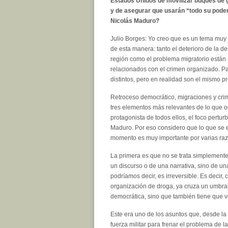
Estados Unidos de movilizar buques de 
y de asegurar que usarán “todo su poder
Nicolás Maduro?
Julio Borges: Yo creo que es un tema muy 
de esta manera: tanto el deterioro de la d
región como el problema migratorio están
relacionados con el crimen organizado. P
distintos, pero en realidad son el mismo 
Retroceso democrático, migraciones y cri
tres elementos más relevantes de lo que oc
protagonista de todos ellos, el foco pertur
Maduro. Por eso considero que lo que se 
momento es muy importante por varias ra
La primera es que no se trata simplemente 
un discurso o de una narrativa, sino de una
podríamos decir, es irreversible. Es deci
organización de droga, ya cruza un umbral
democrática, sino que también tiene que ve
Este era uno de los asuntos que, desde la
fuerza militar para frenar el problema de l