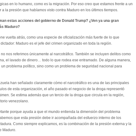
gicas en lo humano, como es la migración. Por eso creo que estamos frente a un
ior a la presión que habíamos visto contra Maduro en los últimos tiempos.
an estas acciones del gobierno de Donald Trump? ¿Ven ya una gran
lás Maduro?
ne vuelta atrás, como una especie de oficialización más fuerte de lo que
 dictador: Maduro es el jefe del crimen organizado en toda la región.
o nos referimos únicamente al narcotráfico. También se incluyen delitos como
lina, el lavado de dinero… todo lo que rodea ese entramado. De alguna manera,
o un problema político, sino como un problema de seguridad nacional para
ela han señalado claramente cómo el narcotráfico es una de las principales
los de esta organización, el año pasado el negocio de la droga representó
gimen. Se estima además que un tercio de la droga que circula en la región,
itorio venezolano.
rtante porque ayuda a que el mundo entienda la dimensión del problema
abemos que esta presión debe ir acompañada del esfuerzo interno de los
ictadura. Como siempre explicamos, es la combinación de la presión externa y la
de Maduro.