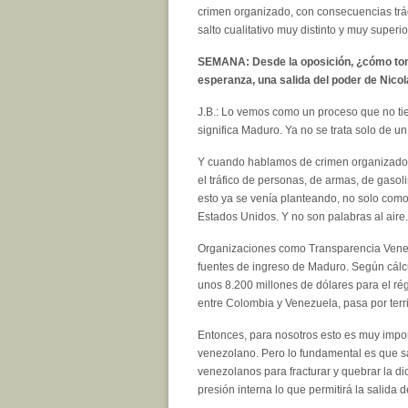
crimen organizado, con consecuencias trá
salto cualitativo muy distinto y muy super
SEMANA: Desde la oposición, ¿cómo tom
esperanza, una salida del poder de Nico
J.B.: Lo vemos como un proceso que no tie
significa Maduro. Ya no se trata solo de un
Y cuando hablamos de crimen organizado n
el tráfico de personas, de armas, de gaso
esto ya se venía planteando, no solo com
Estados Unidos. Y no son palabras al aire.
Organizaciones como Transparencia Venezu
fuentes de ingreso de Maduro. Según cálcu
unos 8.200 millones de dólares para el ré
entre Colombia y Venezuela, pasa por terr
Entonces, para nosotros esto es muy impo
venezolano. Pero lo fundamental es que s
venezolanos para fracturar y quebrar la d
presión interna lo que permitirá la salida 