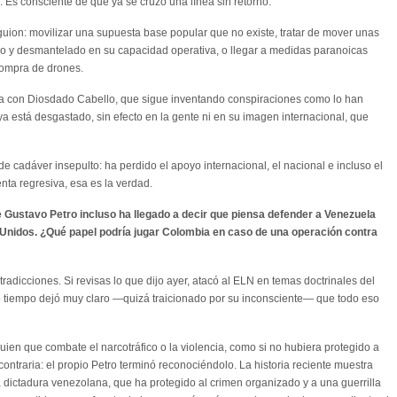
Es consciente de que ya se cruzó una línea sin retorno.
ion: movilizar una supuesta base popular que no existe, tratar de mover unas
o y desmantelado en su capacidad operativa, o llegar a medidas paranoicas
 compra de drones.
a con Diosdado Cabello, que sigue inventando conspiraciones como lo han
 está desgastado, sin efecto en la gente ni en su imagen internacional, que
e cadáver insepulto: ha perdido el apoyo internacional, el nacional e incluso el
nta regresiva, esa es la verdad.
Gustavo Petro incluso ha llegado a decir que piensa defender a Venezuela
Unidos. ¿Qué papel podría jugar Colombia en caso de una operación contra
ntradicciones. Si revisas lo que dijo ayer, atacó al ELN en temas doctrinales del
o tiempo dejó muy claro —quizá traicionado por su inconsciente— que todo eso
en que combate el narcotráfico o la violencia, como si no hubiera protegido a
ontraria: el propio Petro terminó reconociéndolo. La historia reciente muestra
 dictadura venezolana, que ha protegido al crimen organizado y a una guerrilla