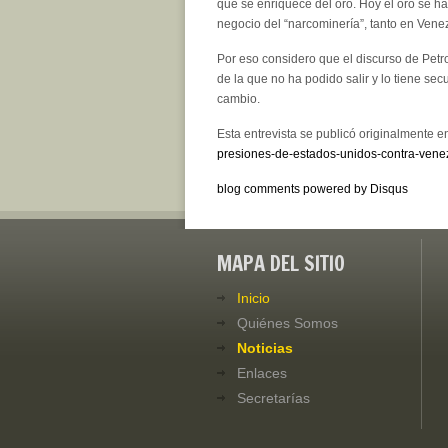
que se enriquece del oro. Hoy el oro se h
negocio del “narcominería”, tanto en Ven
Por eso considero que el discurso de Petro
de la que no ha podido salir y lo tiene s
cambio.
Esta entrevista se publicó originalmente 
presiones-de-estados-unidos-contra-ven
blog comments powered by
Disqus
MAPA DEL SITIO
Inicio
Quiénes Somos
Noticias
Enlaces
Secretarías