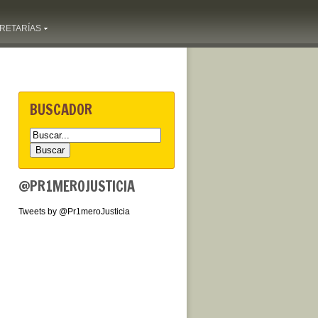
RETARÍAS
BUSCADOR
@PR1MEROJUSTICIA
Tweets by @Pr1meroJusticia