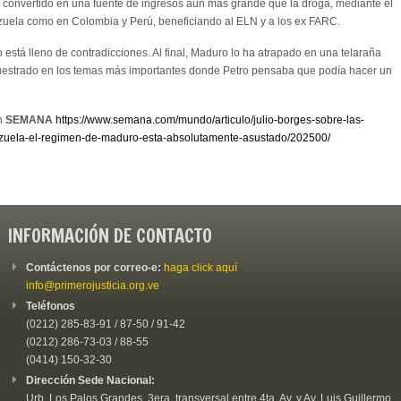
a convertido en una fuente de ingresos aún más grande que la droga, mediante el
ezuela como en Colombia y Perú, beneficiando al ELN y a los ex FARC.
 está lleno de contradicciones. Al final, Maduro lo ha atrapado en una telaraña
ecuestrado en los temas más importantes donde Petro pensaba que podía hacer un
en
SEMANA
https://www.semana.com/mundo/articulo/julio-borges-sobre-las-
ezuela-el-regimen-de-maduro-esta-absolutamente-asustado/202500/
INFORMACIÓN DE CONTACTO
Contáctenos por correo-e:
haga click aquí
info@primerojusticia.org.ve
Teléfonos
(0212) 285-83-91 / 87-50 / 91-42
(0212) 286-73-03 / 88-55
(0414) 150-32-30
Dirección Sede Nacional:
Urb. Los Palos Grandes, 3era. transversal entre 4ta. Av. y Av. Luis Guillermo