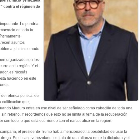
guerra hacia Venezuela
” contra el régimen de
importante. Lo pondría
emocracia en toda la
 íntimamente
arecen asuntos
problema, el mismo nudo.
men organizado son los
urre en la región. Y el
bador, es Nicolás
está haciendo en este
zones.
de retórica política, de
 calificación que,
r, cuando Maduro entra en ese nivel de ser señalado como cabecilla de toda una
 sin retorno. Y recordemos que esto no se limita al tema de la recuperación
r con todo lo que está ocurriendo con el narcotráfico en la región.
 campaña, el presidente Trump había mencionado: la posibilidad de usar la
a droga. En el caso venezolano, se trata de una alianza entre la dictadura y el