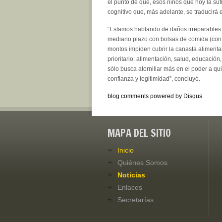
el punto de que, esos niños que hoy la suf
cognitivo que, más adelante, se traducirá 
“Estamos hablando de daños irreparables 
mediano plazo con bolsas de comida (con a
montos impiden cubrir la canasta alimentar
prioritario: alimentación, salud, educació
sólo busca atornillar más en el poder a q
confianza y legitimidad”, concluyó.
blog comments powered by
Disqus
MAPA DEL SITIO
Inicio
Quiénes Somos
Noticias
Enlaces
Secretarías