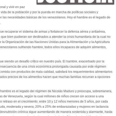
onal y vivir en paz
 vida de la población y por la puesta en marcha de políticas sociales y
r las necesidades básicas de los venezolanos. Hoy el hambre es el legado de
.
que recuperar el sistema de armas y fortalecer la defensa aérea y antiaérea,
s que bien pudieran ser destinados a atender la crisis humanitaria de la cual no
de la Organización de las Naciones Unidas para la Alimentación y la Agricultura
 venezolanos sufriendo hambre, todos ellos incapaces de adquirir alimentos,
igue siendo un desafío crítico en nuestro país. El hambre, exacerbado por la
s consecuencia de una crisis económica prolongada causada por este régimen
comida con productos de mala calidad, satisfará los requerimientos alimentarios
evados precios de los alimentos hacen que muchas familias recurran a opciones
 el hambre es el legado del régimen de Nicolás Maduro y preocupa, sobremanera,
tas de Venezuela, según la cual millones de niños crecen sin acceso a una
n retraso en el crecimiento; entre 10 y 12 niños menores de 5 años, por cada
guda, moderada y severa; 20% a 25% de embarazadas y mujeres en lactancia
la desnutrición crónica sigue aumentando de manera sostenida y alarmante, hasta