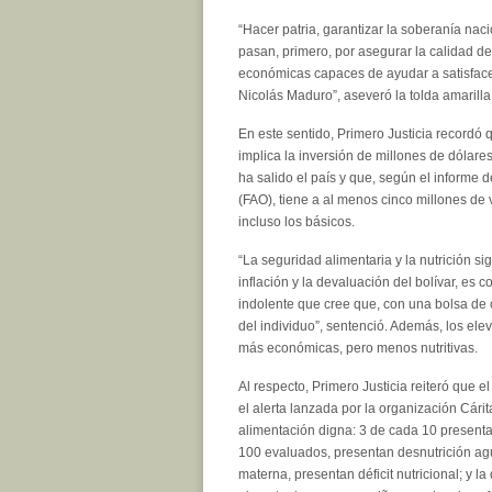
“Hacer patria, garantizar la soberanía naci
pasan, primero, por asegurar la calidad de
económicas capaces de ayudar a satisface
Nicolás Maduro”, aseveró la tolda amarilla
En este sentido, Primero Justicia recordó 
implica la inversión de millones de dólare
ha salido el país y que, según el informe 
(FAO), tiene a al menos cinco millones de
incluso los básicos.
“La seguridad alimentaria y la nutrición s
inflación y la devaluación del bolívar, e
indolente que cree que, con una bolsa de 
del individuo”, sentenció. Además, los el
más económicas, pero menos nutritivas.
Al respecto, Primero Justicia reiteró que
el alerta lanzada por la organización Cári
alimentación digna: 3 de cada 10 presenta
100 evaluados, presentan desnutrición a
materna, presentan déficit nutricional; y 