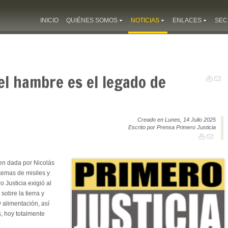
INICIO
QUIÉNES SOMOS
NOTICIAS
ENLACES
SEC
 el hambre es el legado de
Creado en Lunes, 14 Julio 2025
Escrito por Prensa Primero Justicia
den dada por Nicolás
temas de misiles y
o Justicia exigió al
obre la tierra y
y alimentación, así
, hoy totalmente