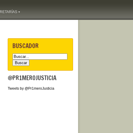
RETARÍAS
BUSCADOR
@PR1MEROJUSTICIA
Tweets by @Pr1meroJusticia