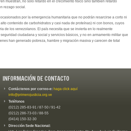
ren muestran, no solo retardo en el crecimiento físico sino también retardo
en rezago social.
ocasionados por la emergencia humanitaria que no podrán resarcirse a corto ni
lto contenido de carbohidratos y casi nada de proteínas) ni con bonos, cuyos
ia de los venezolanos. El país necesita que se invierta en lo realmente
n, seguridad ciudadana y social y servicios básicos, y no en armamento militar que
uienes han generado pobreza, hambre y migración masiva y carecen de total
INFORMACIÓN DE CONTACTO
Contáctenos por correo-e:
haga click aquí
info@primerojusticia.org.ve
Teléfonos
(0212) 285-83-91 / 87-50 / 91-42
(0212) 286-73-03 / 88-55
(0414) 150-32-30
Dirección Sede Nacional: