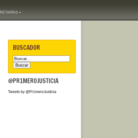
RETARÍAS
BUSCADOR
@PR1MEROJUSTICIA
Tweets by @Pr1meroJusticia