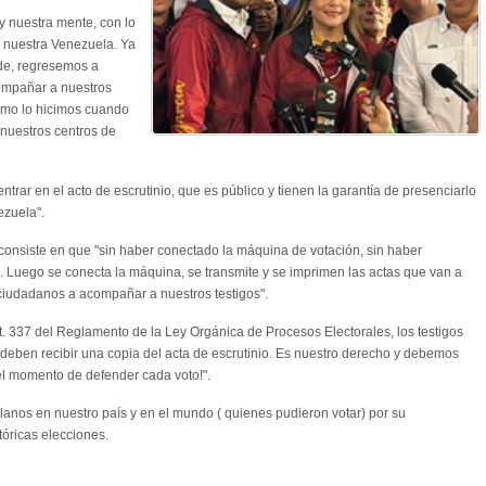
y nuestra mente, con lo
, nuestra Venezuela. Ya
rde, regresemos a
ompañar a nuestros
omo lo hicimos cuando
nuestros centros de
ar en el acto de escrutinio, que es público y tienen la garantía de presenciarlo
ezuela".
 consiste en que "sin haber conectado la máquina de votación, sin haber
n. Luego se conecta la máquina, se transmite y se imprimen las actas que van a
 ciudadanos a acompañar a nuestros testigos".
t. 337 del Reglamento de la Ley Orgánica de Procesos Electorales, los testigos
 deben recibir una copia del acta de escrutinio. Es nuestro derecho y debemos
 el momento de defender cada voto!".
anos en nuestro país y en el mundo ( quienes pudieron votar) por su
stóricas elecciones.