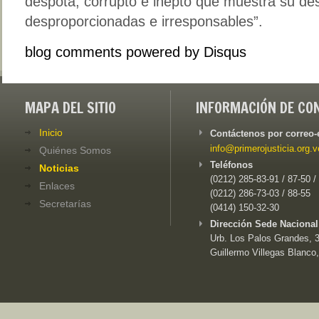
déspota, corrupto e inepto que muestra su de
desproporcionadas e irresponsables”.
blog comments powered by
Disqus
MAPA DEL SITIO
INFORMACIÓN DE CO
Inicio
Contáctenos por correo-
info@primerojusticia.org.v
Quiénes Somos
Teléfonos
Noticias
(0212) 285-83-91 / 87-50 /
Enlaces
(0212) 286-73-03 / 88-55
Secretarías
(0414) 150-32-30
Dirección Sede Nacional
Urb. Los Palos Grandes, 3e
Guillermo Villegas Blanco,