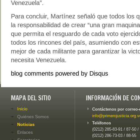
Venezuela”.
Para concluir, Martínez señaló que todos los q
la responsabilidad de crear “una gran maquinar
que permita el resguardo de cada voto ejercid
todos los rincones del país, asumiendo con est
mejor de cada militante para garantizar la victo
necesita Venezuela.
blog comments powered by
Disqus
MAPA DEL SITIO
INFORMACIÓN DE CO
Inicio
Contáctenos por correo-
info@primerojusticia.org.v
Quiénes Somos
Teléfonos
Noticias
(0212) 285-83-91 / 87-50 /
Enlaces
(0212) 286-73-03 / 88-55
Secretarías