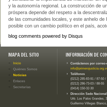
y la autonomía regional. La construcción de u
próspera depende del respeto a la descentral
de las comunidades locales, y este anhelo de 
posible con un cambio político en el país, acot
blog comments powered by
Disqus
MAPA DEL SITIO
INFORMACIÓN DE CO
Inicio
Contáctenos por correo-
info@primerojusticia.org.v
Quiénes Somos
Teléfonos
Noticias
(0212) 285-83-91 / 87-50 /
Enlaces
(0212) 286-73-03 / 88-55
Secretarías
(0414) 150-32-30
Dirección Sede Nacional
Urb. Los Palos Grandes, 3e
Guillermo Villegas Blanco,