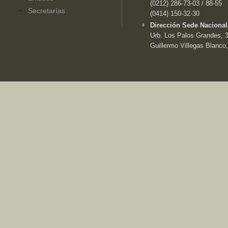
(0212) 286-73-03 / 88-55
Secretarías
(0414) 150-32-30
Dirección Sede Nacional
Urb. Los Palos Grandes, 3e
Guillermo Villegas Blanco,