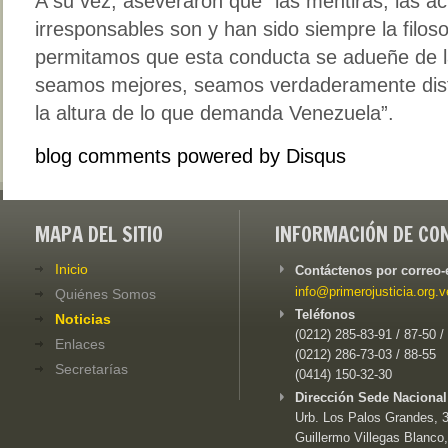
A su vez, aseveraron que “las mentiras, las a
irresponsables son y han sido siempre la filos
permitamos que esta conducta se adueñe de l
seamos mejores, seamos verdaderamente disti
la altura de lo que demanda Venezuela”.
blog comments powered by
Disqus
MAPA DEL SITIO
INFORMACIÓN DE CO
Inicio
Contáctenos por correo-
info@primerojusticia.org.v
Quiénes Somos
Teléfonos
Noticias
(0212) 285-83-91 / 87-50 /
Enlaces
(0212) 286-73-03 / 88-55
Secretarías
(0414) 150-32-30
Dirección Sede Nacional
Urb. Los Palos Grandes, 3e
Guillermo Villegas Blanco,