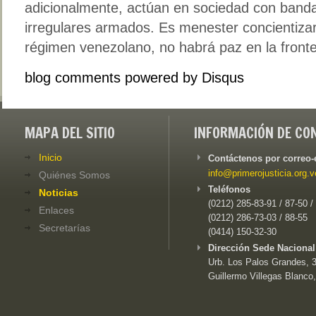
adicionalmente, actúan en sociedad con banda
irregulares armados. Es menester concientizar 
régimen venezolano, no habrá paz en la fronte
blog comments powered by
Disqus
MAPA DEL SITIO
INFORMACIÓN DE CO
Inicio
Contáctenos por correo-
info@primerojusticia.org.v
Quiénes Somos
Teléfonos
Noticias
(0212) 285-83-91 / 87-50 /
Enlaces
(0212) 286-73-03 / 88-55
Secretarías
(0414) 150-32-30
Dirección Sede Nacional
Urb. Los Palos Grandes, 3e
Guillermo Villegas Blanco,