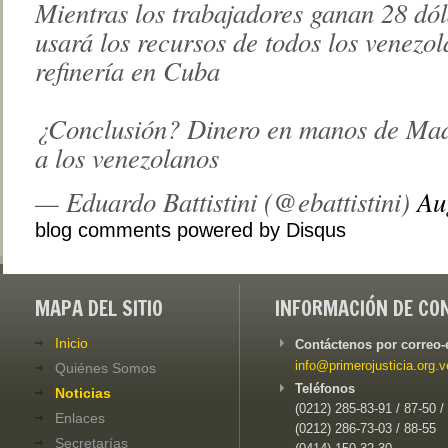
Mientras los trabajadores ganan 28 d
usará los recursos de todos los venezo
refinería en Cuba
¿Conclusión? Dinero en manos de Ma
a los venezolanos
— Eduardo Battistini (@ebattistini)
Au
blog comments powered by
Disqus
MAPA DEL SITIO
INFORMACIÓN DE CO
Inicio
Contáctenos por correo-
info@primerojusticia.org.v
Quiénes Somos
Teléfonos
Noticias
(0212) 285-83-91 / 87-50 /
Enlaces
(0212) 286-73-03 / 88-55
Secretarías