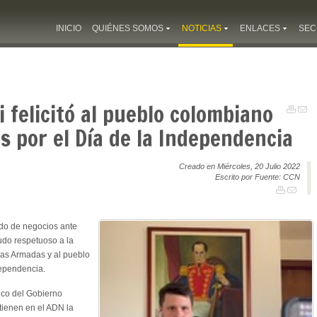
INICIO
QUIÉNES SOMOS
NOTICIAS
ENLACES
SEC
i felicitó al pueblo colombiano
es por el Día de la Independencia
Creado en Miércoles, 20 Julio 2022
Escrito por Fuente: CCN
do de negocios ante
udo respetuoso a la
zas Armadas y al pueblo
dependencia.
ico del Gobierno
tienen en el ADN la