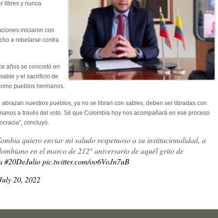
r libres y nunca
ciones iniciaron con
cho a rebelarse contra
ce años se concretó en
able y el sacrificio de
 como pueblos hermanos.
abrazan nuestros pueblos, ya no se libran con sables, deben ser libradas con
manos a través del voto. Sé que Colombia hoy nos acompañará en ese proceso
cracia”, concluyó.
ombia quiero enviar mi saludo respetuoso a su institucionalidad, a
lombiano en el marco de 212° aniversario de aquél grito de
a
#20DeJulio
pic.twitter.com/oo6VoJn7uB
July 20, 2022