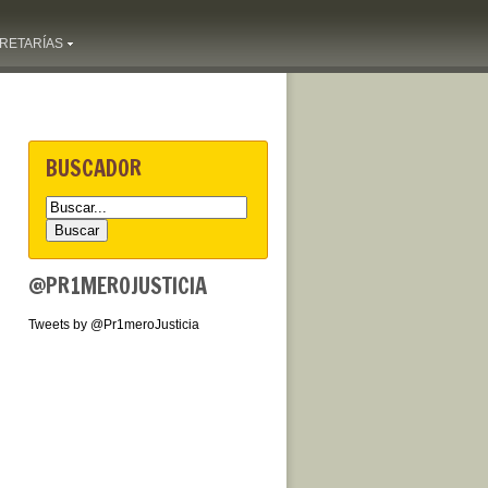
RETARÍAS
BUSCADOR
@PR1MEROJUSTICIA
Tweets by @Pr1meroJusticia