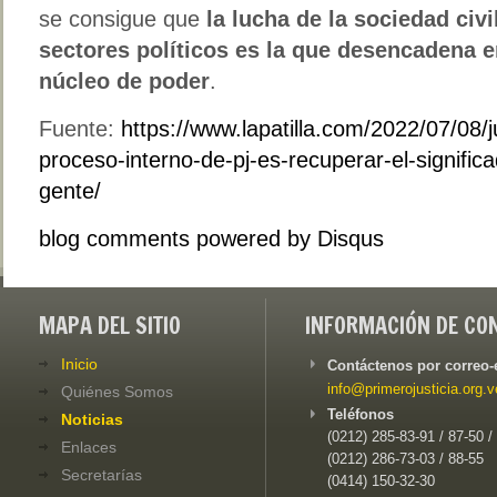
se consigue que
la lucha de la sociedad civ
sectores políticos es la que desencadena en
núcleo de poder
.
Fuente:
https://www.lapatilla.com/2022/07/08/j
proceso-interno-de-pj-es-recuperar-el-significad
gente/
blog comments powered by
Disqus
MAPA DEL SITIO
INFORMACIÓN DE CO
Inicio
Contáctenos por correo-
info@primerojusticia.org.v
Quiénes Somos
Teléfonos
Noticias
(0212) 285-83-91 / 87-50 /
Enlaces
(0212) 286-73-03 / 88-55
Secretarías
(0414) 150-32-30