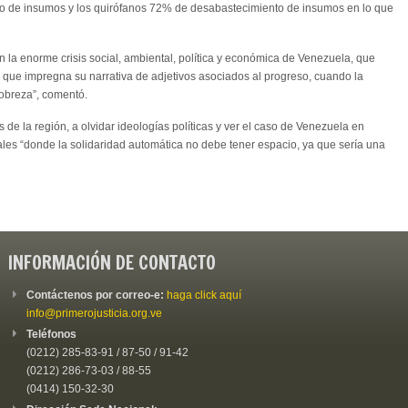
 de insumos y los quirófanos 72% de desabastecimiento de insumos en lo que
n la enorme crisis social, ambiental, política y económica de Venezuela, que
 que impregna su narrativa de adjetivos asociados al progreso, cuando la
obreza”, comentó.
s de la región, a olvidar ideologías políticas y ver el caso de Venezuela en
s “donde la solidaridad automática no debe tener espacio, ya que sería una
INFORMACIÓN DE CONTACTO
Contáctenos por correo-e:
haga click aquí
info@primerojusticia.org.ve
Teléfonos
(0212) 285-83-91 / 87-50 / 91-42
(0212) 286-73-03 / 88-55
(0414) 150-32-30