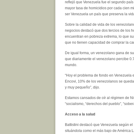
reflejó que Venezuela fue el segundo país 
mayor tasa de homicidios por cada cien mi
ser Venezuela un país que preserva la vida
Sobre la calidad de vida de los venezolan
negocios destacó que dos tercios de los 
encuentran en pobreza extrema, lo que s
que no tienen capacidad de comprar la ca
De igual forma, un venezolano gana de sue
que diariamente el venezolano percibe 0.7
mundo.
“Hoy el problema de fondo en Venezuela es
Encovi, 10% de los venezolanos se queda 
y muy pequeño”, dijo.
Estamos cansados de oír al régimen de Nic
“socialismo, “derechos del pueblo”, “sober
Acceso a la salud
Battistini destacó que Venezuela según el
situándola como el más bajo de América La