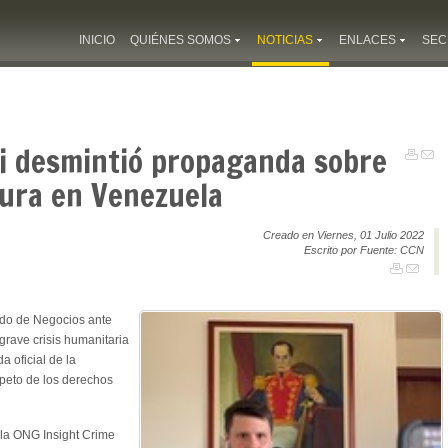
INICIO
QUIÉNES SOMOS
NOTICIAS
ENLACES
SEC
ni desmintió propaganda sobre
dura en Venezuela
Creado en Viernes, 01 Julio 2022
Escrito por Fuente: CCN
do de Negocios ante
 grave crisis humanitaria
 oficial de la
speto de los derechos
 la ONG Insight Crime