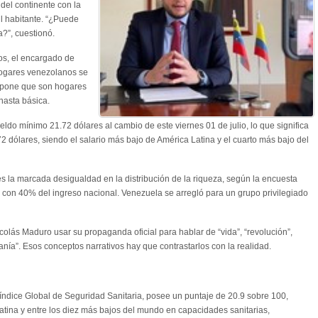
del continente con la
l habitante. “¿Puede
?”, cuestionó.
os, el encargado de
hogares venezolanos se
upone que son hogares
nasta básica.
ldo mínimo 21.72 dólares al cambio de este viernes 01 de julio, lo que significa
2 dólares, siendo el salario más bajo de América Latina y el cuarto más bajo del
 la marcada desigualdad en la distribución de la riqueza, según la encuesta
con 40% del ingreso nacional. Venezuela se arregló para un grupo privilegiado
olás Maduro usar su propaganda oficial para hablar de “vida”, “revolución”,
anía”. Esos conceptos narrativos hay que contrastarlos con la realidad.
 índice Global de Seguridad Sanitaria, posee un puntaje de 20.9 sobre 100,
tina y entre los diez más bajos del mundo en capacidades sanitarias,