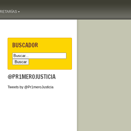
RETARÍAS
BUSCADOR
@PR1MEROJUSTICIA
Tweets by @Pr1meroJusticia