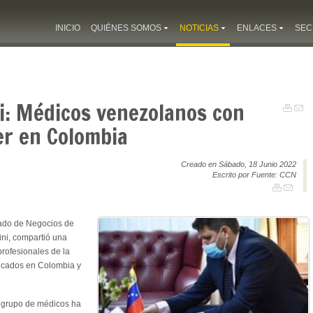
INICIO
QUIÉNES SOMOS
NOTICIAS
ENLACES
SEC
i: Médicos venezolanos con
er en Colombia
Creado en Sábado, 18 Junio 2022
Escrito por Fuente: CCN
ado de Negocios de
ini, compartió una
profesionales de la
icados en Colombia y
n grupo de médicos ha