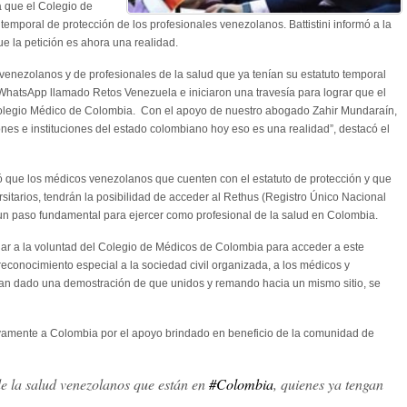
 que el Colegio de
emporal de protección de los profesionales venezolanos. Battistini informó a la
e la petición es ahora una realidad.
nezolanos y de profesionales de la salud que ya tenían su estatuto temporal
WhatsApp llamado Retos Venezuela e iniciaron una travesía para lograr que el
Colegio Médico de Colombia. Con el apoyo de nuestro abogado Zahir Mundaraín,
nes e instituciones del estado colombiano hoy eso es una realidad”, destacó el
lló que los médicos venezolanos que cuenten con el estatuto de protección y que
ersitarios, tendrán la posibilidad de acceder al Rethus (Registro Único Nacional
un paso fundamental para ejercer como profesional de la salud en Colombia.
ugar a la voluntad del Colegio de Médicos de Colombia para acceder a este
econocimiento especial a la sociedad civil organizada, a los médicos y
an dado una demostración de que unidos y remando hacia un mismo sitio, se
vamente a Colombia por el apoyo brindado en beneficio de la comunidad de
e la salud venezolanos que están en
#Colombia
, quienes ya tengan