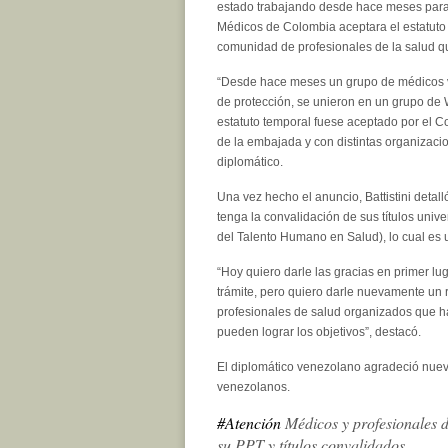
estado trabajando desde hace meses para
Médicos de Colombia aceptara el estatuto t
comunidad de profesionales de la salud qu
“Desde hace meses un grupo de médicos ve
de protección, se unieron en un grupo de 
estatuto temporal fuese aceptado por el 
de la embajada y con distintas organizacio
diplomático.
Una vez hecho el anuncio, Battistini deta
tenga la convalidación de sus títulos univ
del Talento Humano en Salud), lo cual es 
“Hoy quiero darle las gracias en primer l
trámite, pero quiero darle nuevamente un r
profesionales de salud organizados que h
pueden lograr los objetivos”, destacó.
El diplomático venezolano agradeció nue
venezolanos.
#Atención
Médicos y profesionales d
su PPT y títulos convalidados.