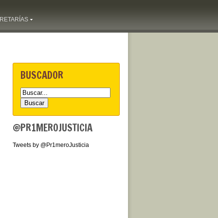
RETARÍAS
BUSCADOR
@PR1MEROJUSTICIA
Tweets by @Pr1meroJusticia