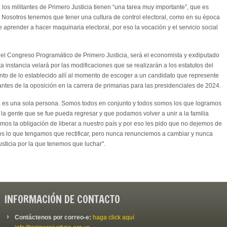
los militantes de Primero Justicia tienen “una tarea muy importante”, que es
r. Nosotros tenemos que tener una cultura de control electoral, como en su época
aprender a hacer maquinaria electoral, por eso la vocación y el servicio social
l Congreso Programático de Primero Justicia, será el economista y exdiputado
 instancia velará por las modificaciones que se realizarán a los estatutos del
ento de lo establecido allí al momento de escoger a un candidato que represente
antes de la oposición en la carrera de primarias para las presidenciales de 2024.
a es una sola persona. Somos todos en conjunto y todos somos los que logramos
la gente que se fue pueda regresar y que podamos volver a unir a la familia
mos la obligación de liberar a nuestro país y por eso les pido que no dejemos de
os lo que tengamos que rectificar, pero nunca renunciemos a cambiar y nunca
ticia por la que tenemos que luchar".
INFORMACIÓN DE CONTACTO
Contáctenos por correo-e:
haga click aquí