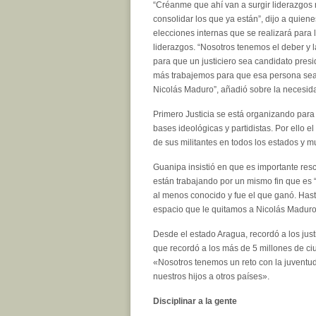
“Créanme que ahí van a surgir liderazgos
consolidar los que ya están”, dijo a quien
elecciones internas que se realizará para 
liderazgos. “Nosotros tenemos el deber y l
para que un justiciero sea candidato presid
más trabajemos para que esa persona sea 
Nicolás Maduro”, añadió sobre la necesid
Primero Justicia se está organizando para
bases ideológicas y partidistas. Por ello e
de sus militantes en todos los estados y mu
Guanipa insistió en que es importante rescat
están trabajando por un mismo fin que es 
al menos conocido y fue el que ganó. Hast
espacio que le quitamos a Nicolás Maduro 
Desde el estado Aragua, recordó a los jus
que recordó a los más de 5 millones de 
«Nosotros tenemos un reto con la juventud
nuestros hijos a otros países».
Disciplinar a la gente