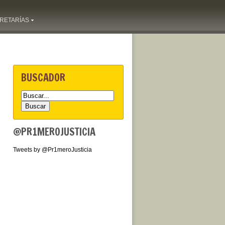
RETARÍAS
BUSCADOR
@PR1MEROJUSTICIA
Tweets by @Pr1meroJusticia