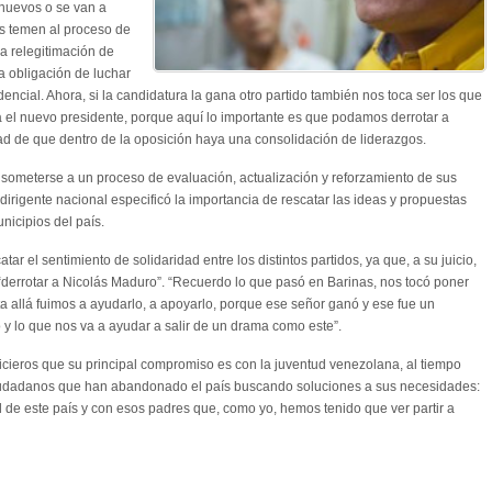
 nuevos o se van a
es temen al proceso de
la relegitimación de
a obligación de luchar
encial. Ahora, si la candidatura la gana otro partido también nos toca ser los que
el nuevo presidente, porque aquí lo importante es que podamos derrotar a
ad de que dentro de la oposición haya una consolidación de liderazgos.
 someterse a un proceso de evaluación, actualización y reforzamiento de sus
l dirigente nacional especificó la importancia de rescatar las ideas y propuestas
nicipios del país.
ar el sentimiento de solidaridad entre los distintos partidos, ya que, a su juicio,
“derrotar a Nicolás Maduro”. “Recuerdo lo que pasó en Barinas, nos tocó poner
a allá fuimos a ayudarlo, a apoyarlo, porque ese señor ganó y ese fue un
y lo que nos va a ayudar a salir de un drama como este”.
ticieros que su principal compromiso es con la juventud venezolana, al tiempo
ciudadanos que han abandonado el país buscando soluciones a sus necesidades:
 de este país y con esos padres que, como yo, hemos tenido que ver partir a