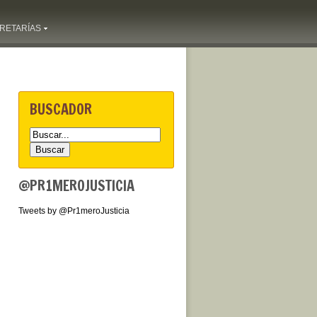
RETARÍAS
BUSCADOR
@PR1MEROJUSTICIA
Tweets by @Pr1meroJusticia