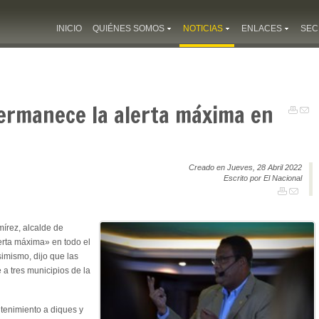
INICIO
QUIÉNES SOMOS
NOTICIAS
ENLACES
SEC
permanece la alerta máxima en
Creado en Jueves, 28 Abril 2022
Escrito por El Nacional
írez, alcalde de
rta máxima» en todo el
Asimismo, dijo que las
 a tres municipios de la
ntenimiento a diques y