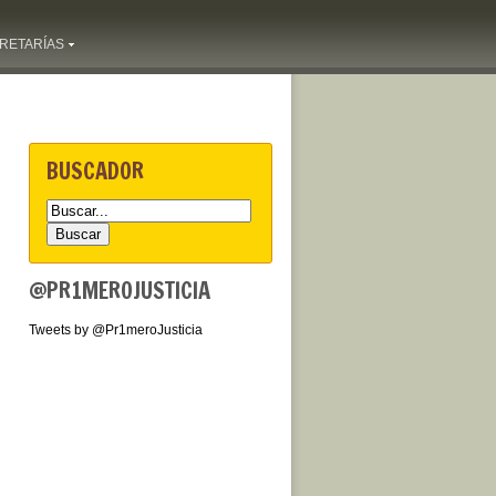
RETARÍAS
BUSCADOR
@PR1MEROJUSTICIA
Tweets by @Pr1meroJusticia