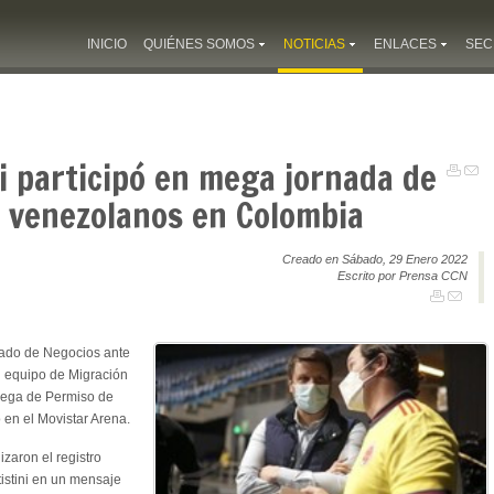
INICIO
QUIÉNES SOMOS
NOTICIAS
ENLACES
SEC
i participó en mega jornada de
a venezolanos en Colombia
Creado en Sábado, 29 Enero 2022
Escrito por Prensa CCN
gado de Negocios ante
l equipo de Migración
rega de Permiso de
 en el Movistar Arena.
izaron el registro
istini en un mensaje