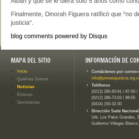
Albán y que se le diera solo 5 años como con
Finalmente, Dinorah Figuera ratificó que “no 
justicia”.
blog comments powered by
Disqus
MAPA DEL SITIO
INFORMACIÓN DE CO
Inicio
Contáctenos por correo-
info@primerojusticia.org.v
Quiénes Somos
Teléfonos
Noticias
(0212) 285-83-91 / 87-50 /
Enlaces
(0212) 286-73-03 / 88-55
Secretarías
(0414) 150-32-30
Dirección Sede Nacional
Urb. Los Palos Grandes, 3e
Guillermo Villegas Blanco,