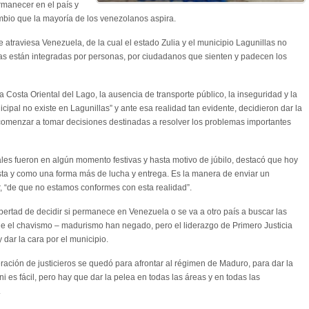
rmanecer en el país y
ambio que la mayoría de los venezolanos aspira.
ue atraviesa Venezuela, de la cual el estado Zulia y el municipio Lagunillas no
cas están integradas por personas, por ciudadanos que sienten y padecen los
 Costa Oriental del Lago, la ausencia de transporte público, la inseguridad y la
ipal no existe en Lagunillas” y ante esa realidad tan evidente, decidieron dar la
y comenzar a tomar decisiones destinadas a resolver los problemas importantes
les fueron en algún momento festivas y hasta motivo de júbilo, destacó que hoy
a y como una forma más de lucha y entrega. Es la manera de enviar un
, “de que no estamos conformes con esta realidad”.
ibertad de decidir si permanece en Venezuela o se va a otro país a buscar las
ue el chavismo – madurismo han negado, pero el liderazgo de Primero Justicia
 dar la cara por el municipio.
ración de justicieros se quedó para afrontar al régimen de Maduro, para dar la
i es fácil, pero hay que dar la pelea en todas las áreas y en todas las
.