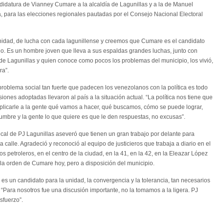
ndidatura de Vianney Cumare a la alcaldía de Lagunillas y a la de Manuel
a, para las elecciones regionales pautadas por el Consejo Nacional Electoral
nidad, de lucha con cada lagunillense y creemos que Cumare es el candidato
pio. Es un hombre joven que lleva a sus espaldas grandes luchas, junto con
 de Lagunillas y quien conoce como pocos los problemas del municipio, los vivió,
ra”.
problema social tan fuerte que padecen los venezolanos con la política es todo
ones adoptadas llevaron al país a la situación actual. “La política nos tiene que
xplicarle a la gente qué vamos a hacer, qué buscamos, cómo se puede lograr,
mbre y la gente lo que quiere es que le den respuestas, no excusas”.
local de PJ Lagunillas aseveró que tienen un gran trabajo por delante para
a calle. Agradeció y reconoció al equipo de justicieros que trabaja a diario en el
s petroleros, en el centro de la ciudad, en la 41, en la 42, en la Eleazar López
 la orden de Cumare hoy, pero a disposición del municipio.
s un candidato para la unidad, la convergencia y la tolerancia, tan necesarios
 “Para nosotros fue una discusión importante, no la tomamos a la ligera. PJ
sfuerzo”.