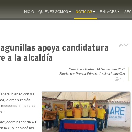
INICIO
QUIÉNES SOMOS
NOTICIAS
ENLACES
SEC
Lagunillas apoya candidatura
 a la alcaldía
Creado en Martes, 14 Septiembre 2021
Escrito por Prensa Primero Justicia Lagunillas
debate intenso con su
pal, la organización
 candidatura unitaria de
s.
ínez, coordinador de PJ
n la cual destacó las