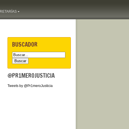
RETARÍAS
BUSCADOR
@PR1MEROJUSTICIA
Tweets by @Pr1meroJusticia