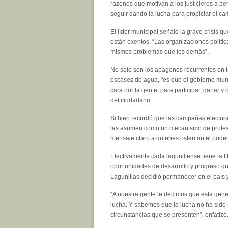
razones que motivan a los justicieros a pe
seguir dando la lucha para propiciar el c
El líder municipal señaló la grave crisis q
están exentos. “Las organizaciones políti
mismos problemas que los demás”.
No solo son los apagones recurrentes en la
escasez de agua, “es que el gobierno munic
cara por la gente, para participar, ganar 
del ciudadano.
Si bien recordó que las campañas electora
las asumen como un mecanismo de protest
mensaje claro a quienes ostentan el poder
Efectivamente cada lagunillense tiene la l
oportunidades de desarrollo y progreso q
Lagunillas decidió permanecer en el país y
“A nuestra gente le decimos que esta gene
lucha. Y sabemos que la lucha no ha sido n
circunstancias que se presenten”, enfatizó