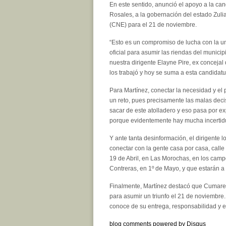
En este sentido, anunció el apoyo a la ca
Rosales, a la gobernación del estado Zuli
(CNE) para el 21 de noviembre.
“Esto es un compromiso de lucha con la u
oficial para asumir las riendas del munici
nuestra dirigente Elayne Pire, ex concejal
los trabajó y hoy se suma a esta candidatu
Para Martínez, conectar la necesidad y el 
un reto, pues precisamente las malas decisi
sacar de este atolladero y eso pasa por e
porque evidentemente hay mucha incertidu
Y ante tanta desinformación, el dirigente 
conectar con la gente casa por casa, calle 
19 de Abril, en Las Morochas, en los campo
Contreras, en 1º de Mayo, y que estarán a
Finalmente, Martínez destacó que Cumare e
para asumir un triunfo el 21 de noviembre.
conoce de su entrega, responsabilidad y e
blog comments powered by
Disqus