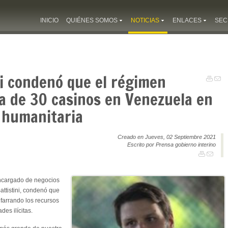
INICIO
QUIÉNES SOMOS
NOTICIAS
ENLACES
SEC
i condenó que el régimen
a de 30 casinos en Venezuela en
s humanitaria
Creado en Jueves, 02 Septiembre 2021
Escrito por Prensa gobierno interino
encargado de negocios
ttistini, condenó que
lfarrando los recursos
des ilícitas.