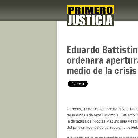
Eduardo Battistin
ordenara apertur
medio de la crisi
Caracas, 02 de septiembre de 2021.- El 
de la embajada ante Colombia, Eduardo Ba
la dictadura de Nicolás Maduro siga despi
del país en hechos de corrupción y activida