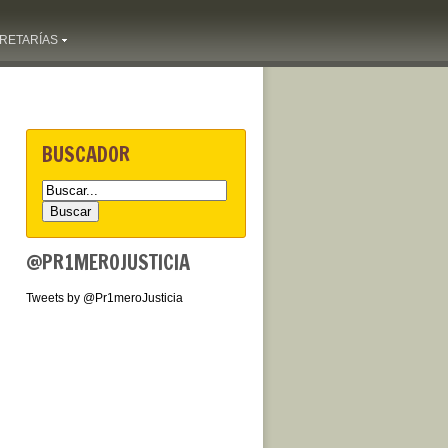
RETARÍAS
BUSCADOR
@PR1MEROJUSTICIA
Tweets by @Pr1meroJusticia