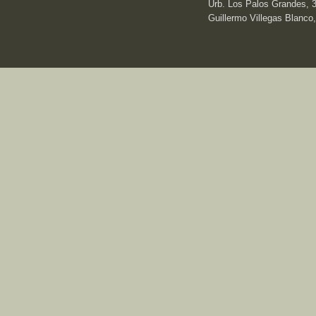
Urb. Los Palos Grandes, 3e
Guillermo Villegas Blanco,