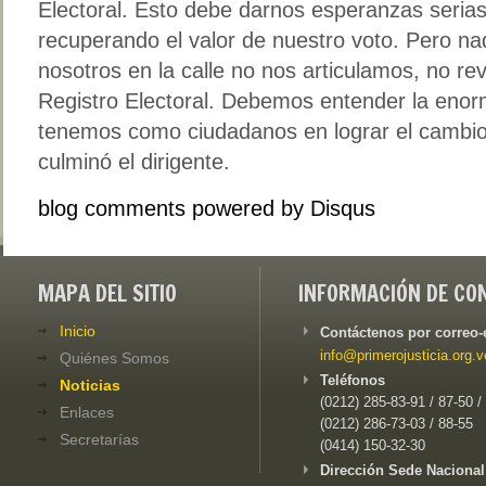
Electoral. Esto debe darnos esperanzas seria
recuperando el valor de nuestro voto. Pero n
nosotros en la calle no nos articulamos, no re
Registro Electoral. Debemos entender la enor
tenemos como ciudadanos en lograr el cambio 
culminó el dirigente.
blog comments powered by
Disqus
MAPA DEL SITIO
INFORMACIÓN DE CO
Inicio
Contáctenos por correo-
info@primerojusticia.org.v
Quiénes Somos
Teléfonos
Noticias
(0212) 285-83-91 / 87-50 /
Enlaces
(0212) 286-73-03 / 88-55
Secretarías
(0414) 150-32-30
Dirección Sede Nacional