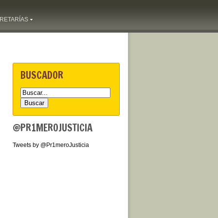
RETARÍAS
BUSCADOR
@PR1MEROJUSTICIA
Tweets by @Pr1meroJusticia