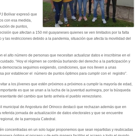
 PJ Bolívar expresó que
dos con esa medida,
bución de puntos,
cisión que afectan a 150 mil guayaneses quienes se ven limitados por la falta
ico y las restricciones debido a la pandemia, situación que afecta la movilidad del
n el alto número de personas que necesitan actualizar datos e inscribirse en el
n cuidado. “Hoy el régimen se continúa burlando del derecho a la participación y
la democracia seguimos exigiendo, condiciones, que nos lleven a unas
asa por establecer el número de puntos óptimos para cumplir con el registro”.
nvitar a los jóvenes que estén próximos a próximos a cumplir la mayoría de edad,
 importante es que se unan a la lucha de la juventud aurinegra, por la búsqueda
resentante del cambio que tanto anhela el pueblo venezolano.
enil municipal de Angostura del Orinoco destacó que rechazan además que en
a referida jornada de actualización de datos electorales y que se encuentre
gional, de la parroquia Catedral.
én concentradas en un solo lugar proponemos que sean repartidas y reubicadas
 manera óptima el proceso y de esta manera facilitar el acceso a todo el mundo