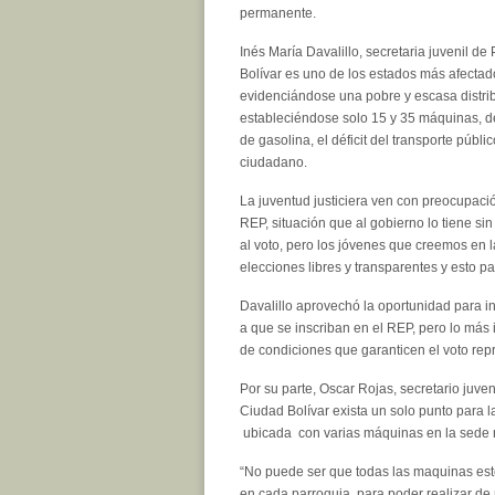
permanente.
Inés María Davalillo, secretaria juvenil de
Bolívar es uno de los estados más afecta
evidenciándose una pobre y escasa distri
estableciéndose solo 15 y 35 máquinas, de
de gasolina, el déficit del transporte públ
ciudadano.
La juventud justiciera ven con preocupació
REP, situación que al gobierno lo tiene si
al voto, pero los jóvenes que creemos en 
elecciones libres y transparentes y esto p
Davalillo aprovechó la oportunidad para i
a que se inscriban en el REP, pero lo más
de condiciones que garanticen el voto rep
Por su parte, Oscar Rojas, secretario juv
Ciudad Bolívar exista un solo punto para l
ubicada con varias máquinas en la sede re
“No puede ser que todas las maquinas est
en cada parroquia, para poder realizar de