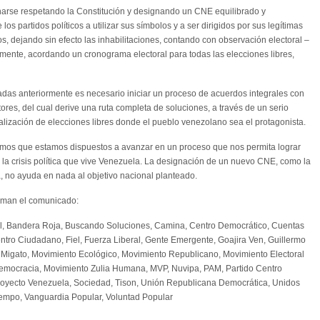
onarse respetando la Constitución y designando un CNE equilibrado y
os partidos políticos a utilizar sus símbolos y a ser dirigidos por sus legítimas
os, dejando sin efecto las inhabilitaciones, contando con observación electoral –
nalmente, acordando un cronograma electoral para todas las elecciones libres,
das anteriormente es necesario iniciar un proceso de acuerdos integrales con
tores, del cual derive una ruta completa de soluciones, a través de un serio
alización de elecciones libres donde el pueblo venezolano sea el protagonista.
ramos que estamos dispuestos a avanzar en un proceso que nos permita lograr
e la crisis política que vive Venezuela. La designación de un nuevo CNE, como la
a, no ayuda en nada al objetivo nacional planteado.
firman el comunicado:
al, Bandera Roja, Buscando Soluciones, Camina, Centro Democrático, Cuentas
tro Ciudadano, Fiel, Fuerza Liberal, Gente Emergente, Goajira Ven, Guillermo
Migato, Movimiento Ecológico, Movimiento Republicano, Movimiento Electoral
Democracia, Movimiento Zulia Humana, MVP, Nuvipa, PAM, Partido Centro
 Proyecto Venezuela, Sociedad, Tison, Unión Republicana Democrática, Unidos
mpo, Vanguardia Popular, Voluntad Popular