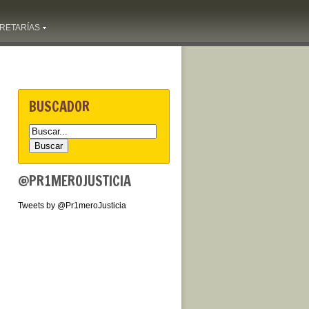
RETARÍAS
BUSCADOR
@PR1MEROJUSTICIA
Tweets by @Pr1meroJusticia