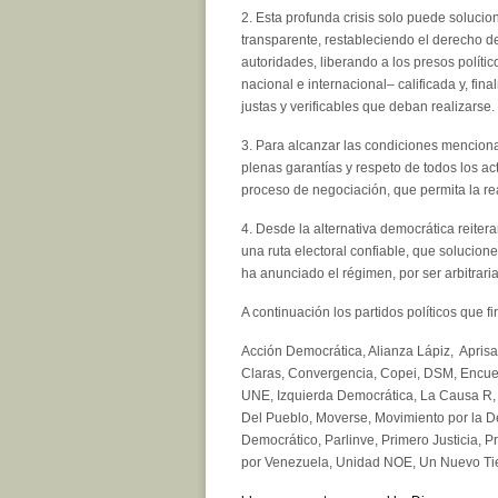
2. Esta profunda crisis solo puede soluci
transparente, restableciendo el derecho de l
autoridades, liberando a los presos polític
nacional e internacional– calificada y, fi
justas y verificables que deban realizarse.
3. Para alcanzar las condiciones menciona
plenas garantías y respeto de todos los ac
proceso de negociación, que permita la re
4. Desde la alternativa democrática reite
una ruta electoral confiable, que solucion
ha anunciado el régimen, por ser arbitrari
A continuación los partidos políticos que 
Acción Democrática, Alianza Lápiz, Apris
Claras, Convergencia, Copei, DSM, Encuen
UNE, Izquierda Democrática, La Causa R, 
Del Pueblo, Moverse, Movimiento por la 
Democrático, Parlinve, Primero Justicia,
por Venezuela, Unidad NOE, Un Nuevo Tie